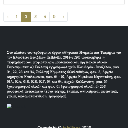
‹
1
2
3
4
5
›
Στο πλαίσιο του πρόσφατου έργου «Ψηφιακά Μνημεία και Τεκμήρια για
τον Ελευθέριο Βενιζέλο» (ΕΠΑνΕΚ 2014-2020) υλοποιήθηκε η
τεκμηρίωση και ψηφιοποίηση μουσειακού και αρχειακού υλικού.
Συγκεκριμένα: α) Συλλογή εγγράφων/Αρχείο Ελευθερίου Βενιζέλου, φακ.
21, 22, 23 και 24, Συλλογή Κόμματος Φιλελευθέρων, φακ. 3, Αρχείο
Δημητρίου Κακλαμάνου, φακ. 01 - 07, Αρχείο Κυριάκου Μητσοτάκη, φακ.
01Α, 02Α, 01Β, 02Β, 02Γ, 03 και 04, Αρχείο Καλλιγιάνη, φακ. 05
(χαρτογραφικό υλικό) και φακ. 01 (φωτογραφικό υλικό), β) 253
μουσειακά αντικείμενα (έργα τέχνης, έπιπλα, αντικείμενα, φωτιστικά,
χαλιά, υφάσματα-ένδυση, τροχοφόρα).
Copyright ©
infolib.gr
2023