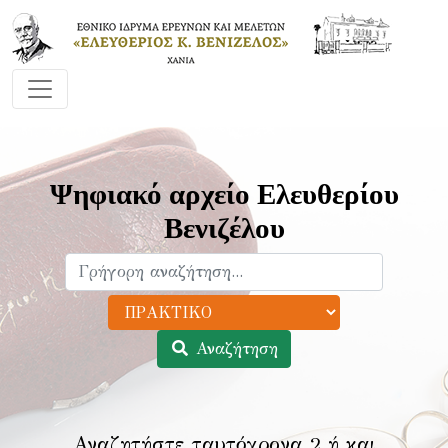
Ψηφιακό αρχείο Ελευθερίου
Βενιζέλου
Αναζήτηση
Αναζητήστε ταυτόχρονα 2 ή και