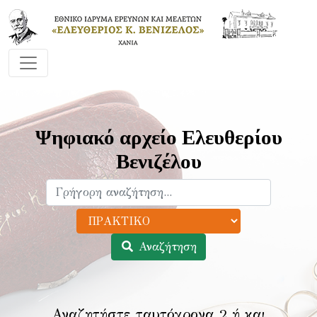
Ψηφιακό αρχείο Ελευθερίου
Βενιζέλου
Αναζήτηση
Αναζητήστε ταυτόχρονα 2 ή και