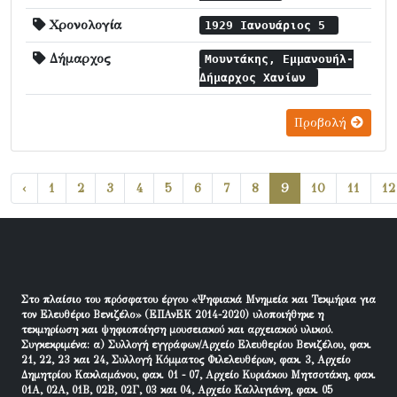
Χρονολογία
1929 Ιανουάριος 5
Δήμαρχος
Μουντάκης, Εμμανουήλ-
Δήμαρχος Χανίων
Προβολή
‹
1
2
3
4
5
6
7
8
9
10
11
12
Στο πλαίσιο του πρόσφατου έργου «Ψηφιακά Μνημεία και Τεκμήρια για
τον Ελευθέριο Βενιζέλο» (ΕΠΑνΕΚ 2014-2020) υλοποιήθηκε η
τεκμηρίωση και ψηφιοποίηση μουσειακού και αρχειακού υλικού.
Συγκεκριμένα: α) Συλλογή εγγράφων/Αρχείο Ελευθερίου Βενιζέλου, φακ.
21, 22, 23 και 24, Συλλογή Κόμματος Φιλελευθέρων, φακ. 3, Αρχείο
Δημητρίου Κακλαμάνου, φακ. 01 - 07, Αρχείο Κυριάκου Μητσοτάκη, φακ.
01Α, 02Α, 01Β, 02Β, 02Γ, 03 και 04, Αρχείο Καλλιγιάνη, φακ. 05