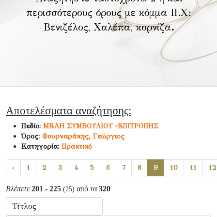
περισσότερους όρους με κόμμα Π.Χ:
Βενιζέλος, Χαλέπα, κορνίζα
.
Αποτελέσματα αναζήτησης:
Πεδίο:
ΜΕΛΗ ΣΥΜΒΟΥΛΙΟΥ -ΕΠΙΤΡΟΠΗΣ
Όρος:
Φουρναράκης, Γεώργιος
Κατηγορία:
Πρακτικό
‹
1
2
3
4
5
6
7
8
9
10
11
12
Βλέπετε
201 - 225
από τα
320
(25)