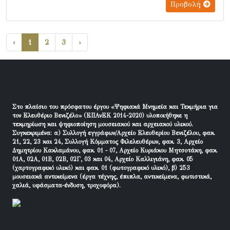
Προβολή
‹
1
2
3
›
Στο πλαίσιο του πρόσφατου έργου «Ψηφιακά Μνημεία και Τεκμήρια για
τον Ελευθέριο Βενιζέλο» (ΕΠΑνΕΚ 2014-2020) υλοποιήθηκε η
τεκμηρίωση και ψηφιοποίηση μουσειακού και αρχειακού υλικού.
Συγκεκριμένα: α) Συλλογή εγγράφων/Αρχείο Ελευθερίου Βενιζέλου, φακ.
21, 22, 23 και 24, Συλλογή Κόμματος Φιλελευθέρων, φακ. 3, Αρχείο
Δημητρίου Κακλαμάνου, φακ. 01 - 07, Αρχείο Κυριάκου Μητσοτάκη, φακ.
01Α, 02Α, 01Β, 02Β, 02Γ, 03 και 04, Αρχείο Καλλιγιάνη, φακ. 05
(χαρτογραφικό υλικό) και φακ. 01 (φωτογραφικό υλικό), β) 253
μουσειακά αντικείμενα (έργα τέχνης, έπιπλα, αντικείμενα, φωτιστικά,
χαλιά, υφάσματα-ένδυση, τροχοφόρα).