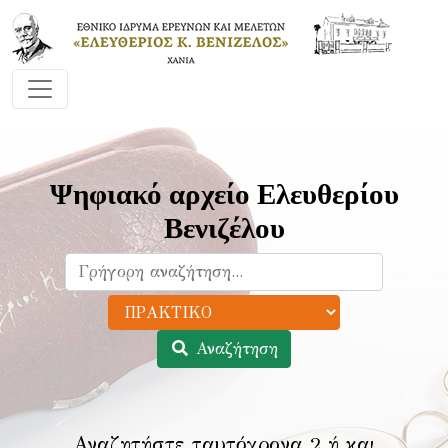
Ψηφιακό αρχείο Ελευθερίου
Βενιζέλου
Αναζήτηση
Αναζητήστε ταυτόχρονα 2 ή και