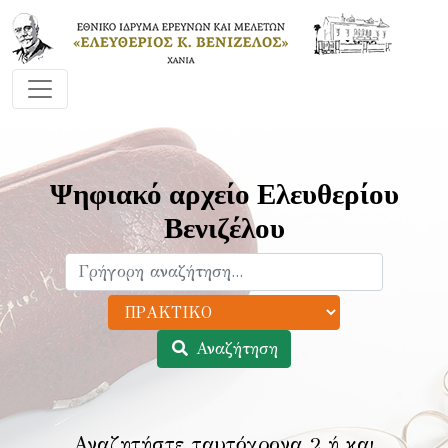
Ψηφιακό αρχείο Ελευθερίου
Βενιζέλου
Αναζήτηση
Αναζητήστε ταυτόχρονα 2 ή και