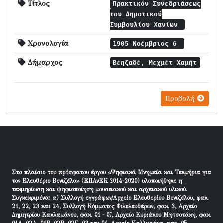
Τίτλος
Πρακτικόν Συνεδριάσεως
τoυ Δημοτικού
Συμβουλίου Χανίων
Χρονολογία
1905 Νοέμβριος 6
Δήμαρχος
Βεηζαδέ, Μεχμέτ Χαμήτ
Προβολή
Στο πλαίσιο του πρόσφατου έργου «Ψηφιακά Μνημεία και Τεκμήρια για
τον Ελευθέριο Βενιζέλο» (ΕΠΑνΕΚ 2014-2020) υλοποιήθηκε η
τεκμηρίωση και ψηφιοποίηση μουσειακού και αρχειακού υλικού.
Συγκεκριμένα: α) Συλλογή εγγράφων/Αρχείο Ελευθερίου Βενιζέλου, φακ.
21, 22, 23 και 24, Συλλογή Κόμματος Φιλελευθέρων, φακ. 3, Αρχείο
Δημητρίου Κακλαμάνου, φακ. 01 - 07, Αρχείο Κυριάκου Μητσοτάκη, φακ.