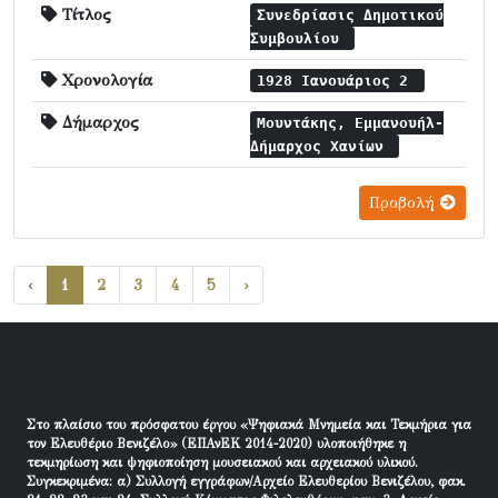
Τίτλος
Συνεδρίασις Δημοτικού
Συμβουλίου
Χρονολογία
1928 Ιανουάριος 2
Δήμαρχος
Μουντάκης, Εμμανουήλ-
Δήμαρχος Χανίων
Προβολή
‹
1
2
3
4
5
›
Στο πλαίσιο του πρόσφατου έργου «Ψηφιακά Μνημεία και Τεκμήρια για
τον Ελευθέριο Βενιζέλο» (ΕΠΑνΕΚ 2014-2020) υλοποιήθηκε η
τεκμηρίωση και ψηφιοποίηση μουσειακού και αρχειακού υλικού.
Συγκεκριμένα: α) Συλλογή εγγράφων/Αρχείο Ελευθερίου Βενιζέλου, φακ.