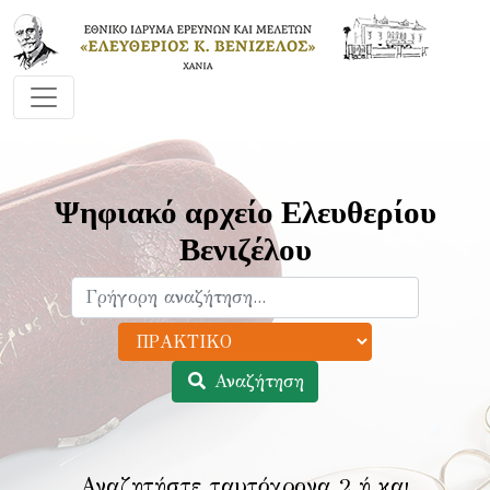
Ψηφιακό αρχείο Ελευθερίου
Βενιζέλου
Αναζήτηση
Αναζητήστε ταυτόχρονα 2 ή και