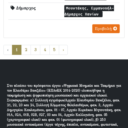
Δήμαρχος
Μουντάκης, Εμμανουήλ-
Δήμαρχος Χανίων
Προβολή
‹
1
2
3
4
5
›
Στο πλαίσιο του πρόσφατου έργου «Ψηφιακά Μνημεία και Τεκμήρια για
τον Ελευθέριο Βενιζέλο» (ΕΠΑνΕΚ 2014-2020) υλοποιήθηκε η
τεκμηρίωση και ψηφιοποίηση μουσειακού και αρχειακού υλικού.
Συγκεκριμένα: α) Συλλογή εγγράφων/Αρχείο Ελευθερίου Βενιζέλου, φακ.
21, 22, 23 και 24, Συλλογή Κόμματος Φιλελευθέρων, φακ. 3, Αρχείο
Δημητρίου Κακλαμάνου, φακ. 01 - 07, Αρχείο Κυριάκου Μητσοτάκη, φακ.
01Α, 02Α, 01Β, 02Β, 02Γ, 03 και 04, Αρχείο Καλλιγιάνη, φακ. 05
(χαρτογραφικό υλικό) και φακ. 01 (φωτογραφικό υλικό), β) 253
μουσειακά αντικείμενα (έργα τέχνης, έπιπλα, αντικείμενα, φωτιστικά,