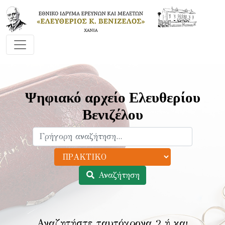
Ψηφιακό αρχείο Ελευθερίου
Βενιζέλου
Αναζήτηση
Αναζητήστε ταυτόχρονα 2 ή και