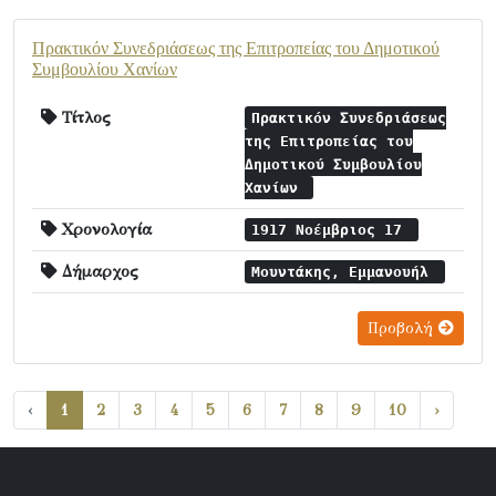
Πρακτικόν Συνεδριάσεως της Επιτροπείας του Δημοτικού
Συμβουλίου Χανίων
Τίτλος
Πρακτικόν Συνεδριάσεως
της Επιτροπείας του
Δημοτικού Συμβουλίου
Χανίων
Χρονολογία
1917 Νοέμβριος 17
Δήμαρχος
Μουντάκης, Εμμανουήλ
Προβολή
‹
1
2
3
4
5
6
7
8
9
10
›