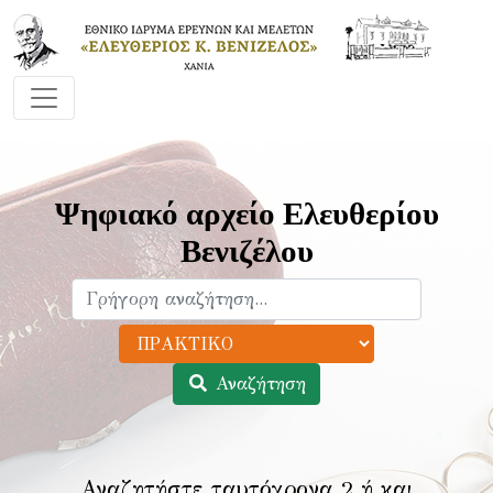
Ψηφιακό αρχείο Ελευθερίου
Βενιζέλου
Αναζήτηση
Αναζητήστε ταυτόχρονα 2 ή και