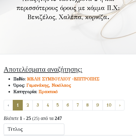
περισσότερους όρους με κόμμα Π.Χ:
Βενιζέλος, Χαλέπα, κορνίζα
.
Αποτελέσματα αναζήτησης:
Πεδίο:
ΜΕΛΗ ΣΥΜΒΟΥΛΙΟΥ -ΕΠΙΤΡΟΠΗΣ
Όρος:
Γεμενάκης, Νικόλαος
Κατηγορία:
Πρακτικό
‹
1
2
3
4
5
6
7
8
9
10
›
Βλέπετε
1 - 25
από τα
247
(25)