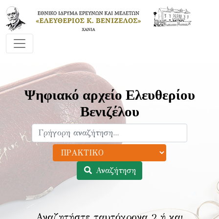
Ψηφιακό αρχείο Ελευθερίου
Βενιζέλου
Αναζήτηση
Αναζητήστε ταυτόχρονα 2 ή και