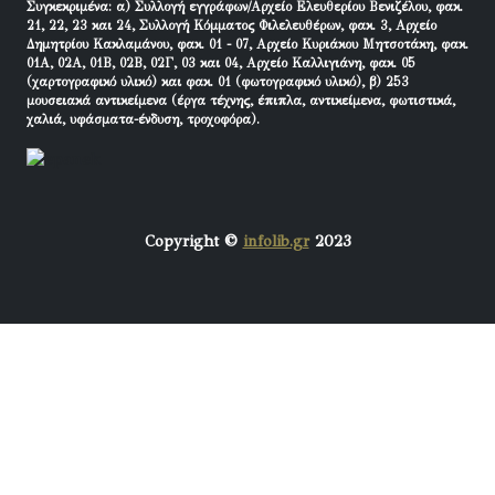
Συγκεκριμένα: α) Συλλογή εγγράφων/Αρχείο Ελευθερίου Βενιζέλου, φακ.
21, 22, 23 και 24, Συλλογή Κόμματος Φιλελευθέρων, φακ. 3, Αρχείο
Δημητρίου Κακλαμάνου, φακ. 01 - 07, Αρχείο Κυριάκου Μητσοτάκη, φακ.
01Α, 02Α, 01Β, 02Β, 02Γ, 03 και 04, Αρχείο Καλλιγιάνη, φακ. 05
(χαρτογραφικό υλικό) και φακ. 01 (φωτογραφικό υλικό), β) 253
μουσειακά αντικείμενα (έργα τέχνης, έπιπλα, αντικείμενα, φωτιστικά,
χαλιά, υφάσματα-ένδυση, τροχοφόρα).
Copyright ©
infolib.gr
2023