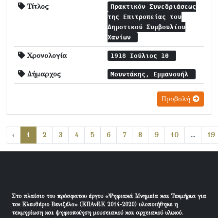
Τίτλος
Πρακτικόν Συνεδριάσεως
της Επιτροπείας του
Δημοτικού Συμβουλίου
Χανίων
Χρονολογία
1918 Ιούλιος 10
Δήμαρχος
Μουντάκης, Εμμανουήλ
Προβολή
‹
1
2
3
4
5
6
7
8
9
10
...
19
Στο πλαίσιο του πρόσφατου έργου «Ψηφιακά Μνημεία και Τεκμήρια για
τον Ελευθέριο Βενιζέλο» (ΕΠΑνΕΚ 2014-2020) υλοποιήθηκε η
τεκμηρίωση και ψηφιοποίηση μουσειακού και αρχειακού υλικού.