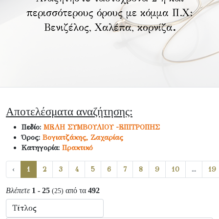
περισσότερους όρους με κόμμα Π.Χ:
Βενιζέλος, Χαλέπα, κορνίζα
.
Αποτελέσματα αναζήτησης:
Πεδίο:
ΜΕΛΗ ΣΥΜΒΟΥΛΙΟΥ -ΕΠΙΤΡΟΠΗΣ
Όρος:
Βογιατζάκης, Ζαχαρίας
Κατηγορία:
Πρακτικό
‹
1
2
3
4
5
6
7
8
9
10
...
19
Βλέπετε
1 - 25
από τα
492
(25)