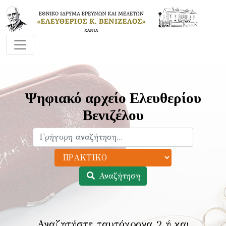
Ψηφιακό αρχείο Ελευθερίου
Βενιζέλου
Αναζήτηση
Αναζητήστε ταυτόχρονα 2 ή και