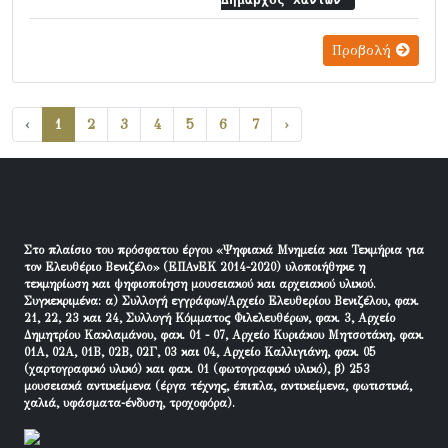
Προβολή
‹
1
2
3
4
5
6
7
›
Στο πλαίσιο του πρόσφατου έργου «Ψηφιακά Μνημεία και Τεκμήρια για
τον Ελευθέριο Βενιζέλο» (ΕΠΑνΕΚ 2014-2020) υλοποιήθηκε η
τεκμηρίωση και ψηφιοποίηση μουσειακού και αρχειακού υλικού.
Συγκεκριμένα: α) Συλλογή εγγράφων/Αρχείο Ελευθερίου Βενιζέλου, φακ.
21, 22, 23 και 24, Συλλογή Κόμματος Φιλελευθέρων, φακ. 3, Αρχείο
Δημητρίου Κακλαμάνου, φακ. 01 - 07, Αρχείο Κυριάκου Μητσοτάκη, φακ.
01Α, 02Α, 01Β, 02Β, 02Γ, 03 και 04, Αρχείο Καλλιγιάνη, φακ. 05
(χαρτογραφικό υλικό) και φακ. 01 (φωτογραφικό υλικό), β) 253
μουσειακά αντικείμενα (έργα τέχνης, έπιπλα, αντικείμενα, φωτιστικά,
χαλιά, υφάσματα-ένδυση, τροχοφόρα).