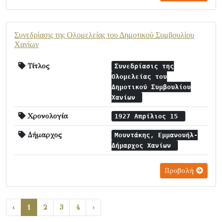
Συνεδρίασις της Ολομελείας του Δημοτικού Συμβουλίου
Χανίων
Τίτλος
Συνεδρίασις της
Ολομελείας του
Δημοτικού Συμβουλίου
Χανίων
Χρονολογία
1927 Απρίλιος 15
Δήμαρχος
Μουντάκης, Εμμανουήλ-
Δήμαρχος Χανίων
Προβολή
‹
1
2
3
4
›