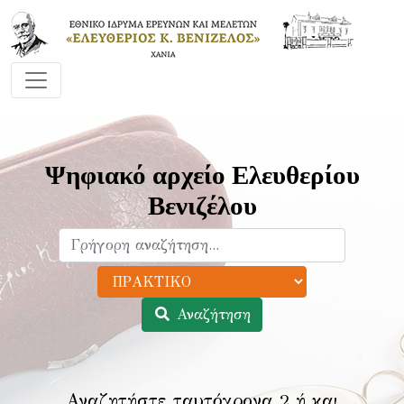
Ψηφιακό αρχείο Ελευθερίου
Βενιζέλου
Αναζήτηση
Αναζητήστε ταυτόχρονα 2 ή και