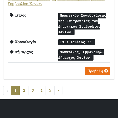
Συμβουλίου Χανίων
Τίτλος
Πρακτικόν Συνεδριάσεως
της Επιτροπείας του
Δημοτικού Συμβουλίου
Χανίων
Χρονολογία
1913 Ιούλιος 23
Δήμαρχος
Μουντάκης, Εμμανουήλ-
Δήμαρχος Χανίων
Προβολή
‹
1
2
3
4
5
›