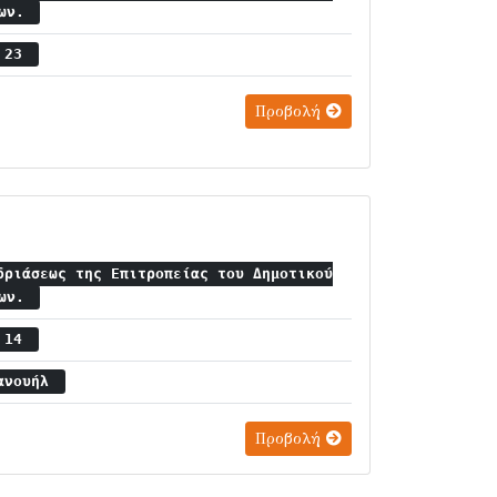
ίων.
ς 23
Προβολή
δριάσεως της Επιτροπείας του Δημοτικού
ίων.
ς 14
μανουήλ
Προβολή