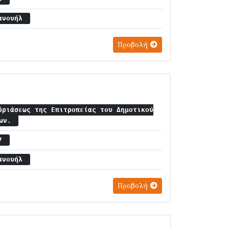
μανουήλ
Προβολή
δριάσεως της Επιτροπείας του Δημοτικού
ίων.
 7
μανουήλ
Προβολή