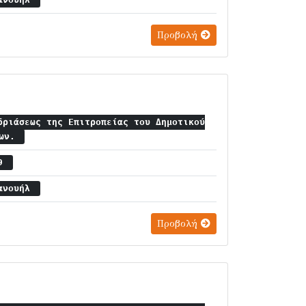
μανουήλ
Προβολή
δριάσεως της Επιτροπείας του Δημοτικού
ίων.
 9
μανουήλ
Προβολή