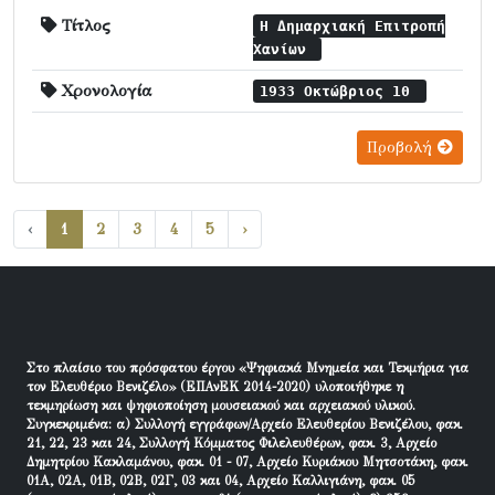
Τίτλος
Η Δημαρχιακή Επιτροπή
Χανίων
Χρονολογία
1933 Οκτώβριος 10
Προβολή
‹
1
2
3
4
5
›
Στο πλαίσιο του πρόσφατου έργου «Ψηφιακά Μνημεία και Τεκμήρια για
τον Ελευθέριο Βενιζέλο» (ΕΠΑνΕΚ 2014-2020) υλοποιήθηκε η
τεκμηρίωση και ψηφιοποίηση μουσειακού και αρχειακού υλικού.
Συγκεκριμένα: α) Συλλογή εγγράφων/Αρχείο Ελευθερίου Βενιζέλου, φακ.
21, 22, 23 και 24, Συλλογή Κόμματος Φιλελευθέρων, φακ. 3, Αρχείο
Δημητρίου Κακλαμάνου, φακ. 01 - 07, Αρχείο Κυριάκου Μητσοτάκη, φακ.
01Α, 02Α, 01Β, 02Β, 02Γ, 03 και 04, Αρχείο Καλλιγιάνη, φακ. 05