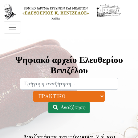
Ψηφιακό αρχείο Ελευθερίου
Βενιζέλου
Αναζήτηση
Αναζητήστε ταυτόχρονα 2 ή και