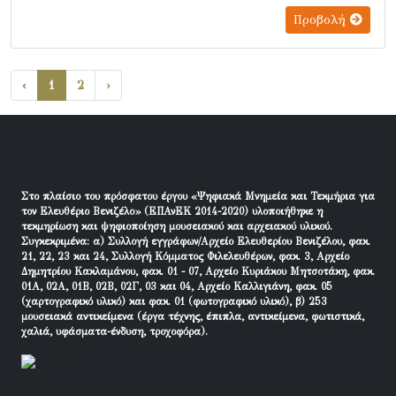
Προβολή
‹
1
2
›
Στο πλαίσιο του πρόσφατου έργου «Ψηφιακά Μνημεία και Τεκμήρια για
τον Ελευθέριο Βενιζέλο» (ΕΠΑνΕΚ 2014-2020) υλοποιήθηκε η
τεκμηρίωση και ψηφιοποίηση μουσειακού και αρχειακού υλικού.
Συγκεκριμένα: α) Συλλογή εγγράφων/Αρχείο Ελευθερίου Βενιζέλου, φακ.
21, 22, 23 και 24, Συλλογή Κόμματος Φιλελευθέρων, φακ. 3, Αρχείο
Δημητρίου Κακλαμάνου, φακ. 01 - 07, Αρχείο Κυριάκου Μητσοτάκη, φακ.
01Α, 02Α, 01Β, 02Β, 02Γ, 03 και 04, Αρχείο Καλλιγιάνη, φακ. 05
(χαρτογραφικό υλικό) και φακ. 01 (φωτογραφικό υλικό), β) 253
μουσειακά αντικείμενα (έργα τέχνης, έπιπλα, αντικείμενα, φωτιστικά,
χαλιά, υφάσματα-ένδυση, τροχοφόρα).