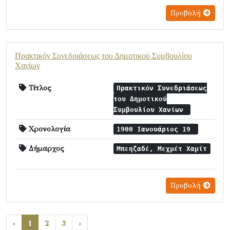
Προβολή
Πρακτικόν Συνεδριάσεως του Δημοτικού Συμβουλίου
Χανίων
Τίτλος
Πρακτικόν Συνεδριάσεως
του Δημοτικού
Συμβουλίου Χανίων
Χρονολογία
1900 Ιανουάριος 19
Δήμαρχος
Μπεηζαδέ, Μεχμέτ Χαμίτ
Προβολή
‹
1
2
3
›