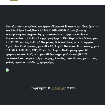
Στο πλαίσιο του πρόσφατου έργου «Ψηφιακά Μνημεία και Τεκμήρια για
τον Ελευθέριο Βενιζέλο» (ΕΠΑνΕΚ 2014-2020) υλοποιήθηκε η
τεκμηρίωση και ψηφιοποίηση μουσειακού και αρχειακού υλικού.
Συγκεκριμένα: α) Συλλογή εγγράφων/Αρχείο Ελευθερίου Βενιζέλου, φακ.
21, 22, 23 και 24, Συλλογή Κόμματος Φιλελευθέρων, φακ. 3, Αρχείο
Δημητρίου Κακλαμάνου, φακ. 01 - 07, Αρχείο Κυριάκου Μητσοτάκη, φακ.
01Α, 02Α, 01Β, 02Β, 02Γ, 03 και 04, Αρχείο Καλλιγιάνη, φακ. 05
(χαρτογραφικό υλικό) και φακ. 01 (φωτογραφικό υλικό), β) 253
μουσειακά αντικείμενα (έργα τέχνης, έπιπλα, αντικείμενα, φωτιστικά,
χαλιά, υφάσματα-ένδυση, τροχοφόρα).
Copyright ©
infolib.gr
2023