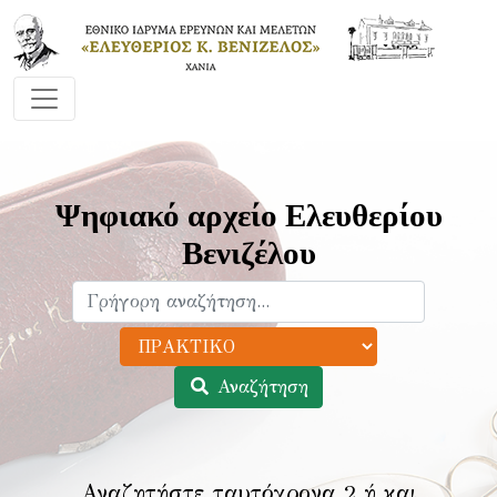
Ψηφιακό αρχείο Ελευθερίου
Βενιζέλου
Αναζήτηση
Αναζητήστε ταυτόχρονα 2 ή και