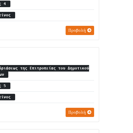
ος 4
ντίνος
Προβολή
δριάσεως της Επιτροπείας του Δημοτικού
ίων
ος 5
ντίνος
Προβολή