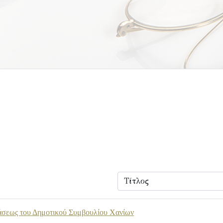
άσεως του Δημοτικού Συμβουλίου Χανίων