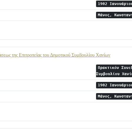
1902 Ιανουάρι
Μάνος, Κωνστα
άσεως της Επιτροπείας του Δημοτικού Συμβουλίου Χανίων
Πρακτικόν Συνε
Συμβουλίου Χαν
1902 Ιανουάρι
Μάνος, Κωνστα