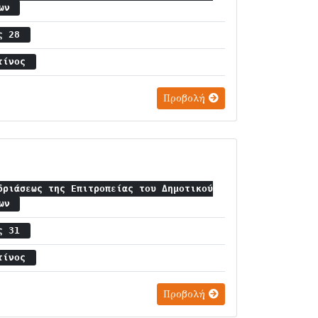
ίων
ος 28
ντίνος
Προβολή
δριάσεως της Επιτροπείας του Δημοτικού
ίων
ος 31
ντίνος
Προβολή