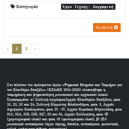
Κατηγορία
Έργο Τέχνης: Ζωγραφική
Προβολή
‹
1
2
›
Στο πλαίσιο του πρόσφατου έργου «Ψηφιακά Μνημεία και Τεκμήρια για
τον Ελευθέριο Βενιζέλο» (ΕΠΑνΕΚ 2014-2020) υλοποιήθηκε η
τεκμηρίωση και ψηφιοποίηση μουσειακού και αρχειακού υλικού.
Συγκεκριμένα: α) Συλλογή εγγράφων/Αρχείο Ελευθερίου Βενιζέλου, φακ.
21, 22, 23 και 24, Συλλογή Κόμματος Φιλελευθέρων, φακ. 3, Αρχείο
Δημητρίου Κακλαμάνου, φακ. 01 - 07, Αρχείο Κυριάκου Μητσοτάκη, φακ.
01Α, 02Α, 01Β, 02Β, 02Γ, 03 και 04, Αρχείο Καλλιγιάνη, φακ. 05
(χαρτογραφικό υλικό) και φακ. 01 (φωτογραφικό υλικό), β) 253
μουσειακά αντικείμενα (έργα τέχνης, έπιπλα, αντικείμενα, φωτιστικά,