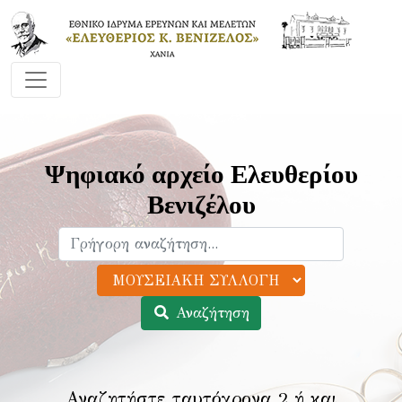
Ψηφιακό αρχείο Ελευθερίου
Βενιζέλου
Αναζήτηση
Αναζητήστε ταυτόχρονα 2 ή και