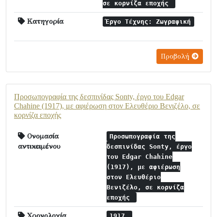
σε κορνίζα εποχής
Κατηγορία
Έργο Τέχνης: Ζωγραφική
Προβολή
Προσωπογραφία της δεσπινίδας Sonty, έργο του Edgar
Chahine (1917), με αφιέρωση στον Ελευθέριο Βενιζέλο, σε
κορνίζα εποχής
Ονομασία
Προσωπογραφία της
αντικειμένου
δεσπινίδας Sonty, έργο
του Edgar Chahine
(1917), με αφιέρωση
στον Ελευθέριο
Βενιζέλο, σε κορνίζα
εποχής
Χρονολογία
1917