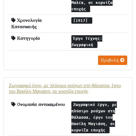
Μαλέα, σε κορνίζα
εποχής
Χρονολογία
[1917]
Κατασκευής
Κατηγορία
Έργο Τέχνης:
Ζωγραφική
Προβολή
Ζωγραφικό έργο, με πλύσιμο ρούχων στη θάλασσα, έργο
του Βασίλη Μαγιάση, σε κορνίζα εποχής
Ονομασία αντικειμένου
Ζωγραφικό έργο, με
πλύσιμο ρούχων στη
θάλασσα, έργο του
Βασίλη Μαγιάση, σε
κορνίζα εποχής