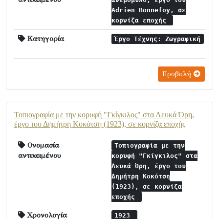
Adrien Bonnefoy, σε
κορνίζα εποχής
Κατηγορία
Έργο Τέχνης: Ζωγραφική
Προβολή
Τοπιογραφία με την κορυφή "Γκίγκιλος" στα Λευκά Όρη,
έργο του Δημήτρη Κοκότση (1923), σε κορνίζα εποχής
Ονομασία
Τοπιογραφία με την
αντικειμένου
κορυφή "Γκίγκιλος" στα
Λευκά Όρη, έργο του
Δημήτρη Κοκότση
(1923), σε κορνίζα
εποχής
Χρονολογία
1923