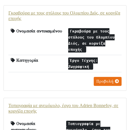
Γκραβούρα με τους στύλους του Ολυμπίου Διός, σε κορνίζα
εποχής
Ονομασία αντικειμένου
Γκραβούρα με τους
στύλους του Ολυμπίου
Διός, σε κορνίζα
εποχής
Κατηγορία
Έργο Τέχνης:
Ζωγραφική
Προβολή
Τοπιογραφία με ανεμόμυλο, έργο του Adrien Bonnefoy, σε
κορνίζα εποχής
Ονομασία
Τοπιογραφία με
αντικειμένου
ανεμόμυλο, έργο του