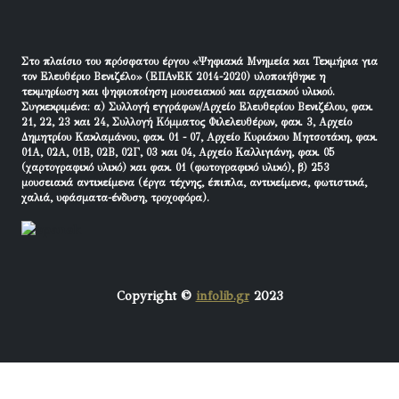
Στο πλαίσιο του πρόσφατου έργου «Ψηφιακά Μνημεία και Τεκμήρια για
τον Ελευθέριο Βενιζέλο» (ΕΠΑνΕΚ 2014-2020) υλοποιήθηκε η
τεκμηρίωση και ψηφιοποίηση μουσειακού και αρχειακού υλικού.
Συγκεκριμένα: α) Συλλογή εγγράφων/Αρχείο Ελευθερίου Βενιζέλου, φακ.
21, 22, 23 και 24, Συλλογή Κόμματος Φιλελευθέρων, φακ. 3, Αρχείο
Δημητρίου Κακλαμάνου, φακ. 01 - 07, Αρχείο Κυριάκου Μητσοτάκη, φακ.
01Α, 02Α, 01Β, 02Β, 02Γ, 03 και 04, Αρχείο Καλλιγιάνη, φακ. 05
(χαρτογραφικό υλικό) και φακ. 01 (φωτογραφικό υλικό), β) 253
μουσειακά αντικείμενα (έργα τέχνης, έπιπλα, αντικείμενα, φωτιστικά,
χαλιά, υφάσματα-ένδυση, τροχοφόρα).
Copyright ©
infolib.gr
2023