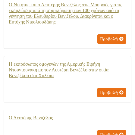
Ο Νικήτας και ο Λευτέρης Βενιζέλος στις Μουρνιές για τις
εκδηλώσεις από τη συμπλήρωση των 100 χρόνων από τη
γέννηση του Ελευθερίου Βενιζέλου. Διακρίνεται και ο
Ευτύχης Νικολιουδάκης
Προβολή
Η εκπρόσωπος ομογενών της Αμερικής Ειρήνη
Ντουντουνάκη με τον Λευτέρη Βενιζέλο στην οικία
Βενιζέλου στη Χαλέπα
Προβολή
Ο Λευτέρης Βενιζέλος
Προβολή