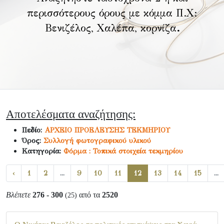
περισσότερους όρους με κόμμα Π.Χ:
Βενιζέλος, Χαλέπα, κορνίζα
.
Αποτελέσματα αναζήτησης:
Πεδίο:
ΑΡΧΕΙΟ ΠΡΟΕΛΕΥΣΗΣ ΤΕΚΜΗΡΙΟΥ
Όρος:
Συλλογή φωτογραφικού υλικού
Κατηγορία:
Φόρμα : Τοπικά στοιχεία τεκμηρίου
‹
1
2
...
9
10
11
12
13
14
15
...
Βλέπετε
276 - 300
από τα
2520
(25)