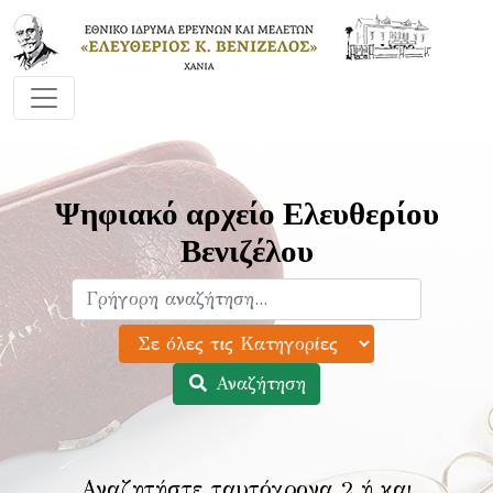
Ψηφιακό αρχείο Ελευθερίου
Βενιζέλου
Αναζήτηση
Αναζητήστε ταυτόχρονα 2 ή και