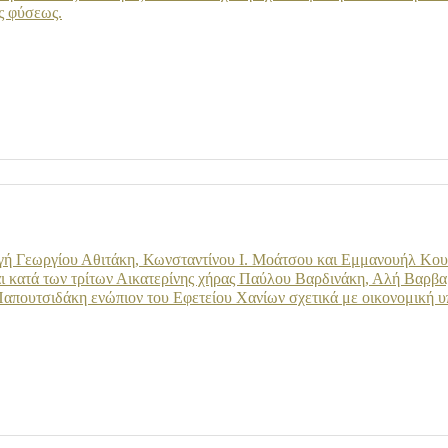
ς φύσεως.
γή Γεωργίου Αθιτάκη, Κωνσταντίνου Ι. Μοάτσου και Εμμανουήλ Κουτ
 κατά των τρίτων Αικατερίνης χήρας Παύλου Βαρδινάκη, Αλή Βαρβα
Παπουτσιδάκη ενώπιον του Εφετείου Χανίων σχετικά με οικονομική 