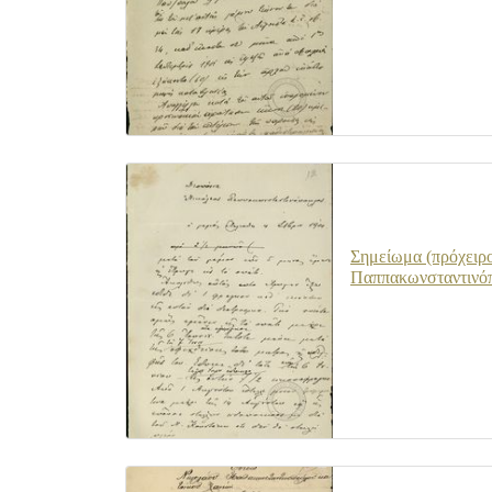
Σημείωμα (πρόχειρο
Παππακωνσταντινόπ