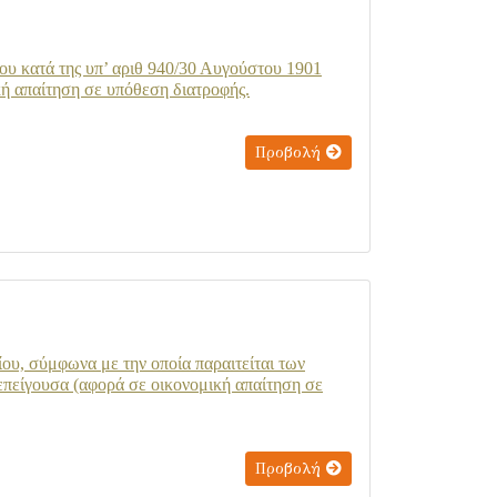
υ κατά της υπ’ αριθ 940/30 Αυγούστου 1901
ή απαίτηση σε υπόθεση διατροφής.
Προβολή
υ, σύμφωνα με την οποία παραιτείται των
τεπείγουσα (αφορά σε οικονομική απαίτηση σε
Προβολή