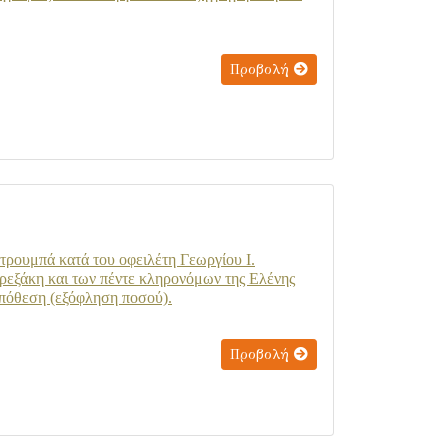
Προβολή
ρουμπά κατά του οφειλέτη Γεωργίου Ι.
ρεξάκη και των πέντε κληρονόμων της Ελένης
υπόθεση (εξόφληση ποσού).
Προβολή