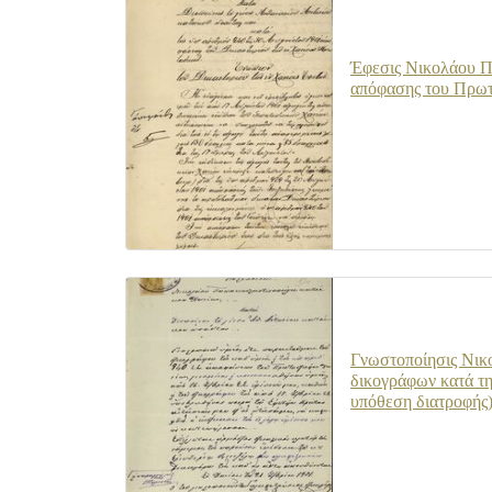
Έφεσις Νικολάου Πα
απόφασης του Πρωτο
Γνωστοποίησις Νικο
δικογράφων κατά της
υπόθεση διατροφής)