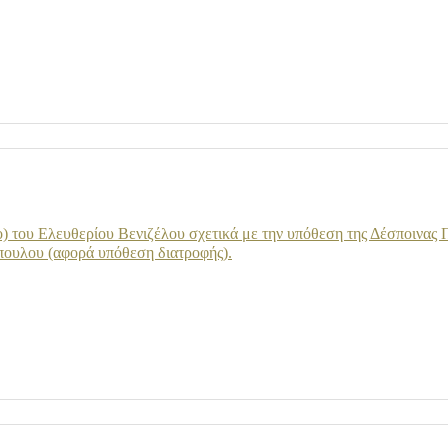
) του Ελευθερίου Βενιζέλου σχετικά με την υπόθεση της Δέσποινα
ουλου (αφορά υπόθεση διατροφής).