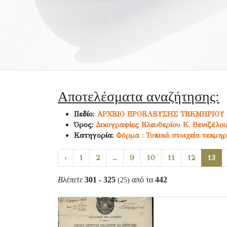
Αποτελέσματα αναζήτησης:
Πεδίο:
ΑΡΧΕΙΟ ΠΡΟΕΛΕΥΣΗΣ ΤΕΚΜΗΡΙΟΥ
Όρος:
Δικογραφίες Ελευθερίου Κ. Βενιζέλο
Κατηγορία:
Φόρμα : Τοπικά στοιχεία τεκμηρ
‹
1
2
...
9
10
11
12
13
Βλέπετε
301 - 325
από τα
442
(25)