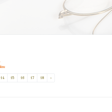
υ
ίου
14
15
16
17
18
›