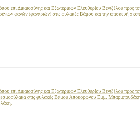
όπου επί Δικαιοσύνης και Εξωτερικών Ελευθερίου Βενιζέλου προς τ
ρένιων φανών (φαναριών) στις φυλακές Βάμου και την επισκευή σκοπ
όπου επί Δικαιοσύνης και Εξωτερικών Ελευθερίου Βενιζέλου προς τ
 δεσμοφύλακα στις φυλακές Βάμου Αποκορώνου Εμμ. Μπαρμπουδάκη κ
λάκη.