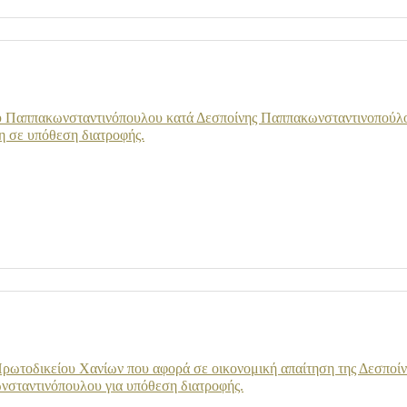
 Παππακωνσταντινόπουλου κατά Δεσποίνης Παππακωνσταντινοπούλου
η σε υπόθεση διατροφής.
Πρωτοδικείου Χανίων που αφορά σε οικονομική απαίτηση της Δεσποί
σταντινόπουλου για υπόθεση διατροφής.