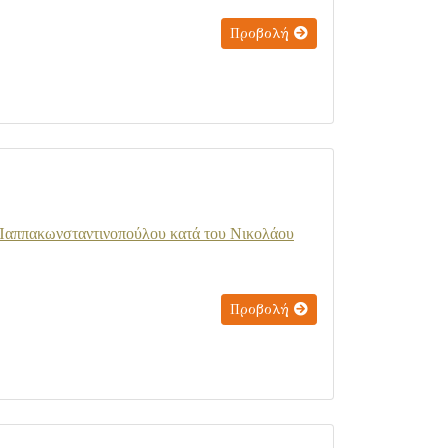
Προβολή
ς Παππακωνσταντινοπούλου κατά του Νικολάου
Προβολή