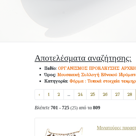
Αποτελέσματα αναζήτησης:
Πεδίο:
ΟΡΓΑΝΙΣΜΟΣ ΠΡΟΕΛΕΥΣΗΣ ΑΡΧΕΙ
Όρος:
Μουσειακή Συλλογή Εθνικού Ιδρύματο
Κατηγορία:
Φόρμα : Τοπικά στοιχεία τεκμηρ
‹
1
2
...
24
25
26
27
28
Βλέπετε
701 - 725
από τα
809
(25)
Μινιατούρες παρασ