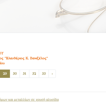
ΟΥ
ς "Ελευθέριος Κ. Βενιζέλος"
ίου
29
30
31
32
33
›
ήμων και μεταλλίων σε χρυσή αλυσίδα