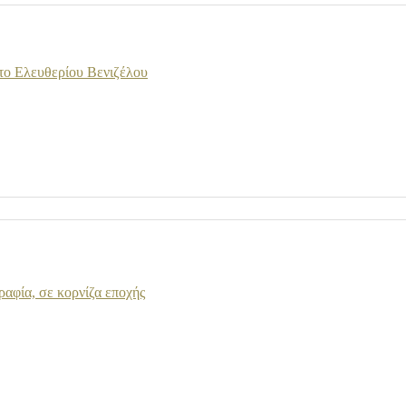
το Ελευθερίου Βενιζέλου
αφία, σε κορνίζα εποχής