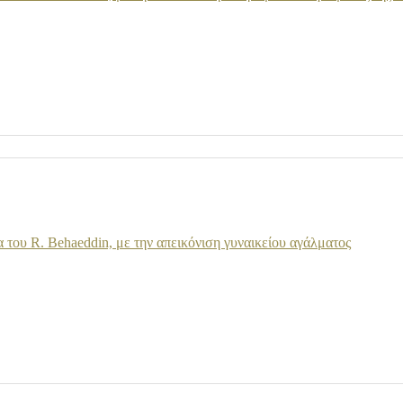
του R. Behaeddin, με την απεικόνιση γυναικείου αγάλματος