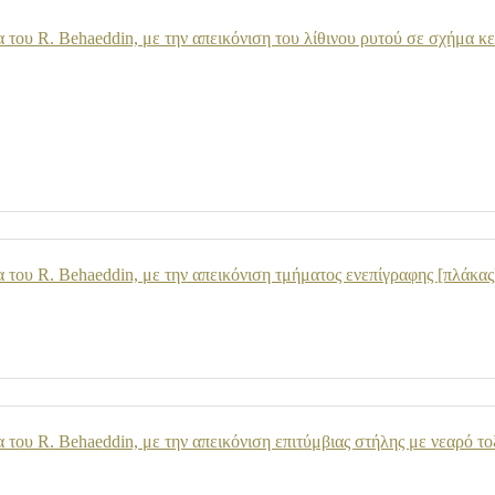
του R. Behaeddin, με την απεικόνιση του λίθινου ρυτού σε σχήμα κ
του R. Behaeddin, με την απεικόνιση τμήματος ενεπίγραφης [πλάκας
του R. Behaeddin, με την απεικόνιση επιτύμβιας στήλης με νεαρό τ