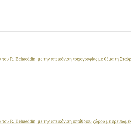
του R. Behaeddin, με την απεικόνιση τοιχογραφίας με θέμα τη Σταύ
του R. Behaeddin, με την απεικόνιση υπαίθριου χώρου με ερειπωμέ