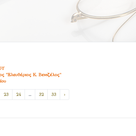
ΟΥ
ς "Ελευθέριος Κ. Βενιζέλος"
ίου
23
24
...
32
33
›