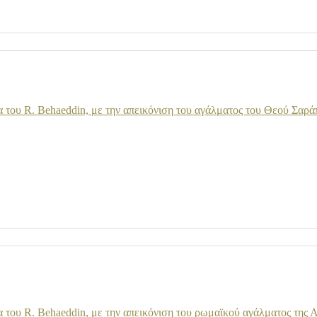
του R. Behaeddin, με την απεικόνιση του αγάλματος του Θεού Σαράπ
του R. Behaeddin, με την απεικόνιση του ρωμαϊκού αγάλματος της 