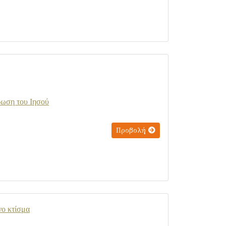
ρωση του Ιησού
Προβολή
νο κτίσμα