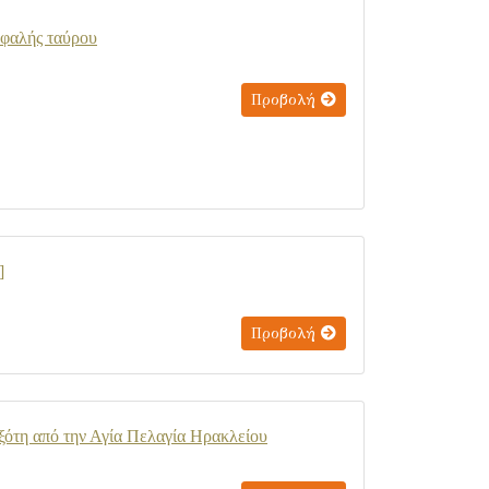
εφαλής ταύρου
Προβολή
]
Προβολή
οξότη από την Αγία Πελαγία Ηρακλείου