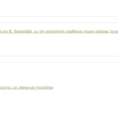
του R. Behaeddin, με την απεικόνιση υπαίθριου χώρου κάποιας περι
σμένες, με ράφια και ντουλάπια