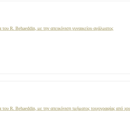
του R. Behaeddin, με την απεικόνιση γυναικείου αγάλματος
του R. Behaeddin, με την απεικόνιση τμήματος τοιχογραφίας από χρι