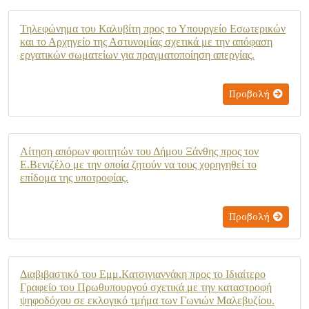
Τηλεφώνημα του Καλυβίτη προς το Υπουργείο Εσωτερικών
και το Αρχηγείο της Αστυνομίας σχετικά με την απόφαση
εργατικών σωματείων για πραγματοποίηση απεργίας.
Προβολή
Αίτηση απόρων φοιτητών του Δήμου Ξάνθης προς τον
Ε.Βενιζέλο με την οποία ζητούν να τους χορηγηθεί το
επίδομα της υποτροφίας.
Προβολή
Διαβιβαστικό του Εμμ.Κατσιγιαννάκη προς το Ιδιαίτερο
Γραφείο του Πρωθυπουργού σχετικά με την καταστροφή
ψηφοδόχου σε εκλογικό τμήμα των Γωνιών Μαλεβυζίου.