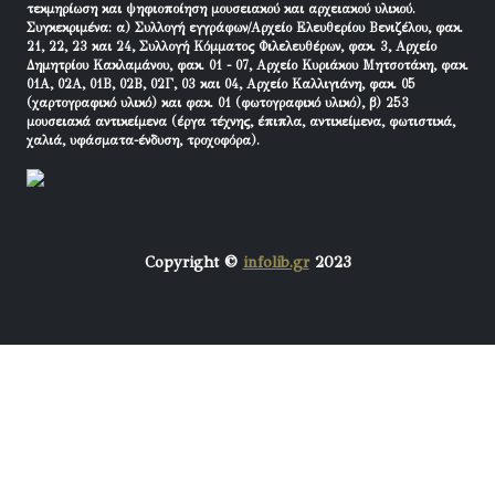
τεκμηρίωση και ψηφιοποίηση μουσειακού και αρχειακού υλικού.
Συγκεκριμένα: α) Συλλογή εγγράφων/Αρχείο Ελευθερίου Βενιζέλου, φακ.
21, 22, 23 και 24, Συλλογή Κόμματος Φιλελευθέρων, φακ. 3, Αρχείο
Δημητρίου Κακλαμάνου, φακ. 01 - 07, Αρχείο Κυριάκου Μητσοτάκη, φακ.
01Α, 02Α, 01Β, 02Β, 02Γ, 03 και 04, Αρχείο Καλλιγιάνη, φακ. 05
(χαρτογραφικό υλικό) και φακ. 01 (φωτογραφικό υλικό), β) 253
μουσειακά αντικείμενα (έργα τέχνης, έπιπλα, αντικείμενα, φωτιστικά,
χαλιά, υφάσματα-ένδυση, τροχοφόρα).
Copyright ©
infolib.gr
2023