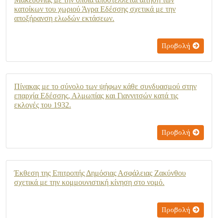
κατοίκων του χωριού Άγρα Εδέσσης σχετικά με την
αποξήρανση ελωδών εκτάσεων.
Προβολή
Πίνακας με το σύνολο των ψήφων κάθε συνδυασμού στην
επαρχία Εδέσσης, Αλμωπίας και Γιαννιτσών κατά τις
εκλογές του 1932.
Προβολή
Έκθεση της Επιτροπής Δημόσιας Ασφάλειας Ζακύνθου
σχετικά με την κομμουνιστική κίνηση στο νομό.
Προβολή