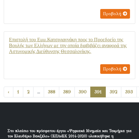
Προβολή
Επιστολή του Εμμ.Κατσιγιαννάκη προς το Προεδρείο της
Βουλής των Ελλήνων με την οποία διαβιβάζει αναφορά της
Αστυνομικής Διεύθυνσης Θεσσαλονίκης.
Προβολή
‹
1
2
...
388
389
390
391
392
393
Στο πλαίσιο του πρόσφατου έργου «Ψηφιακά Μνημεία και Τεκμήρια για
τον Ελευθέριο Βενιζέλο» (ΕΠΑνΕΚ 2014-2020) υλοποιήθηκε η