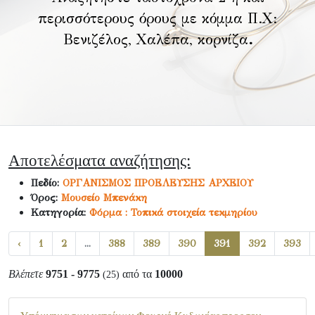
περισσότερους όρους με κόμμα Π.Χ:
Βενιζέλος, Χαλέπα, κορνίζα
.
Αποτελέσματα αναζήτησης:
Πεδίο:
ΟΡΓΑΝΙΣΜΟΣ ΠΡΟΕΛΕΥΣΗΣ ΑΡΧΕΙΟΥ
Όρος:
Μουσείο Μπενάκη
Κατηγορία:
Φόρμα : Τοπικά στοιχεία τεκμηρίου
‹
1
2
...
388
389
390
391
392
393
Βλέπετε
9751 - 9775
από τα
10000
(25)