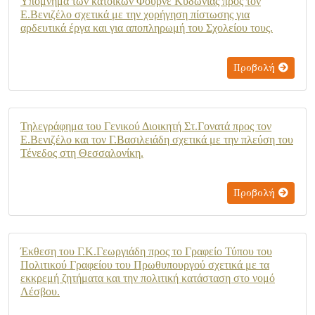
Υπόμνημα των κατοίκων Φουρνέ Κυδωνίας προς τον
Ε.Βενιζέλο σχετικά με την χορήγηση πίστωσης για
αρδευτικά έργα και για αποπληρωμή του Σχολείου τους.
Προβολή
Τηλεγράφημα του Γενικού Διοικητή Στ.Γονατά προς τον
Ε.Βενιζέλο και τον Γ.Βασιλειάδη σχετικά με την πλεύση του
Τένεδος στη Θεσσαλονίκη.
Προβολή
Έκθεση του Γ.Κ.Γεωργιάδη προς το Γραφείο Τύπου του
Πολιτικού Γραφείου του Πρωθυπουργού σχετικά με τα
εκκρεμή ζητήματα και την πολιτική κατάσταση στο νομό
Λέσβου.