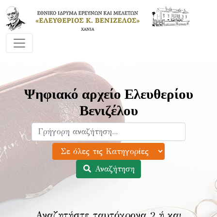
Ψηφιακό αρχείο Ελευθερίου
Βενιζέλου
Αναζήτηση
Αναζητήστε ταυτόχρονα 2 ή και