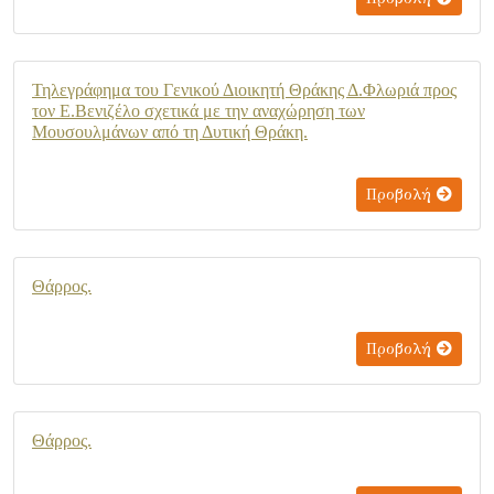
Τηλεγράφημα του Γενικού Διοικητή Θράκης Δ.Φλωριά προς
τον Ε.Βενιζέλο σχετικά με την αναχώρηση των
Μουσουλμάνων από τη Δυτική Θράκη.
Προβολή
Θάρρος.
Προβολή
Θάρρος.