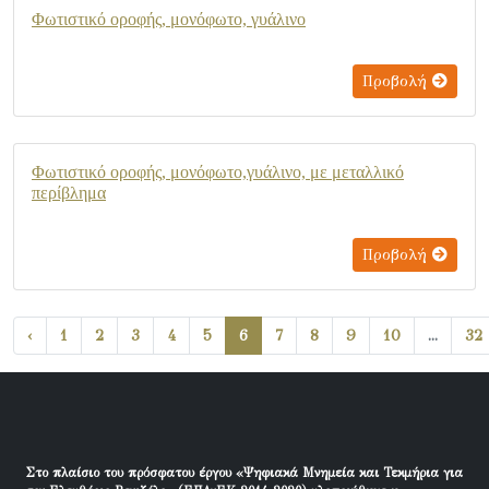
Φωτιστικό οροφής, μονόφωτο, γυάλινο
Προβολή
Φωτιστικό οροφής, μονόφωτο,γυάλινο, με μεταλλικό
περίβλημα
Προβολή
‹
1
2
3
4
5
6
7
8
9
10
...
32
Στο πλαίσιο του πρόσφατου έργου «Ψηφιακά Μνημεία και Τεκμήρια για