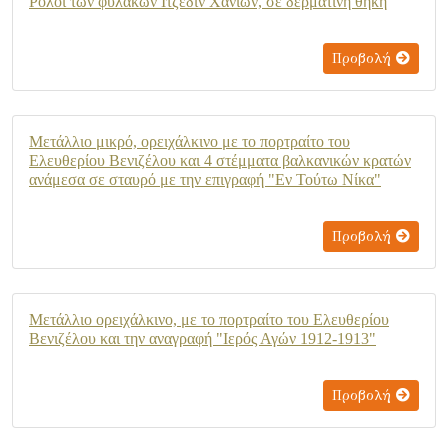
Ρολόι των φυλακών Ιτζεδίν Χανίων, σε δερμάτινη θήκη
Προβολή
Μετάλλιο μικρό, ορειχάλκινο με το πορτραίτο του
Ελευθερίου Βενιζέλου και 4 στέμματα βαλκανικών κρατών
ανάμεσα σε σταυρό με την επιγραφή "Εν Τούτω Νίκα"
Προβολή
Μετάλλιο ορειχάλκινο, με το πορτραίτο του Ελευθερίου
Βενιζέλου και την αναγραφή "Ιερός Αγών 1912-1913"
Προβολή