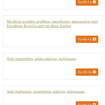
Προβολή
Μετάλλιο μεσαίου μεγέθους, ορειχάλκινο, αφιερωμένο στον
Ελευθέριο Βενιζέλο από τον Δήμο Χανίων
Προβολή
Χαλί χειροποίητο, κιλίμι μάλλινο, πολύχρωμο
Προβολή
Χαλί διαδρόμου, χειροποίητο, μάλλινο, πολύχρωμο
Προβολή