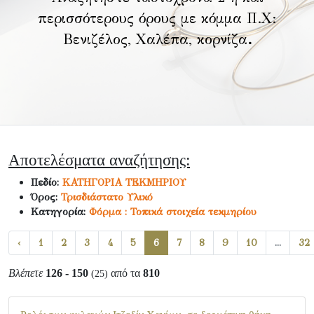
περισσότερους όρους με κόμμα Π.Χ:
Βενιζέλος, Χαλέπα, κορνίζα
.
Αποτελέσματα αναζήτησης:
Πεδίο:
ΚΑΤΗΓΟΡΙΑ ΤΕΚΜΗΡΙΟΥ
Όρος:
Τρισδιάστατο Υλικό
Κατηγορία:
Φόρμα : Τοπικά στοιχεία τεκμηρίου
‹
1
2
3
4
5
6
7
8
9
10
...
32
Βλέπετε
126 - 150
από τα
810
(25)