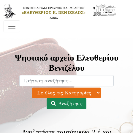
Ψηφιακό αρχείο Ελευθερίου
Βενιζέλου
Αναζήτηση
Αναζητήστε ταυτόχρονα 2 ή και