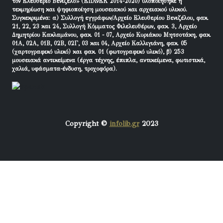
τον Ελευθέριο Βενιζέλο» (ΕΠΑνΕΚ 2014-2020) υλοποιήθηκε η
τεκμηρίωση και ψηφιοποίηση μουσειακού και αρχειακού υλικού.
Συγκεκριμένα: α) Συλλογή εγγράφων/Αρχείο Ελευθερίου Βενιζέλου, φακ.
21, 22, 23 και 24, Συλλογή Κόμματος Φιλελευθέρων, φακ. 3, Αρχείο
Δημητρίου Κακλαμάνου, φακ. 01 - 07, Αρχείο Κυριάκου Μητσοτάκη, φακ.
01Α, 02Α, 01Β, 02Β, 02Γ, 03 και 04, Αρχείο Καλλιγιάνη, φακ. 05
(χαρτογραφικό υλικό) και φακ. 01 (φωτογραφικό υλικό), β) 253
μουσειακά αντικείμενα (έργα τέχνης, έπιπλα, αντικείμενα, φωτιστικά,
χαλιά, υφάσματα-ένδυση, τροχοφόρα).
Copyright ©
infolib.gr
2023