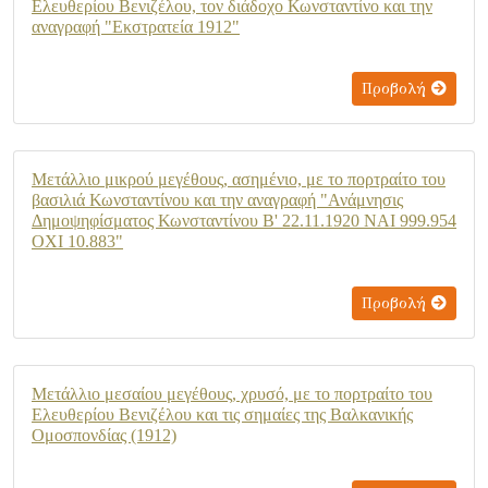
Ελευθερίου Βενιζέλου, τον διάδοχο Κωνσταντίνο και την
αναγραφή "Εκστρατεία 1912"
Προβολή
Μετάλλιο μικρού μεγέθους, ασημένιο, με το πορτραίτο του
βασιλιά Κωνσταντίνου και την αναγραφή "Ανάμνησις
Δημοψηφίσματος Κωνσταντίνου Β' 22.11.1920 ΝΑΙ 999.954
ΟΧΙ 10.883"
Προβολή
Μετάλλιο μεσαίου μεγέθους, χρυσό, με το πορτραίτο του
Ελευθερίου Βενιζέλου και τις σημαίες της Βαλκανικής
Ομοσπονδίας (1912)