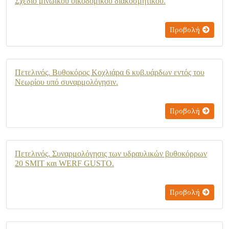
Σχέδιο μινωϊκού οικοδομικού διακοσμητικού.
Προβολή
Πετελινός. Βυθοκόρος Κοχλιάρα 6 κυβ.υάρδων εντός του
Νεωρίου υπό συναρμολόγησιν.
Προβολή
Πετελινός. Συναρμολόγησις των υδραυλικών βυθοκόρρων
20 SMIT και WERF GUSTO.
Προβολή