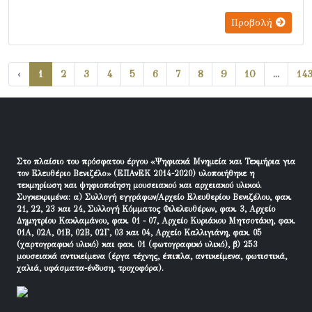
Προβολή
‹
1
2
3
4
5
6
7
8
9
10
...
14
Στο πλαίσιο του πρόσφατου έργου «Ψηφιακά Μνημεία και Τεκμήρια για
τον Ελευθέριο Βενιζέλο» (ΕΠΑνΕΚ 2014-2020) υλοποιήθηκε η
τεκμηρίωση και ψηφιοποίηση μουσειακού και αρχειακού υλικού.
Συγκεκριμένα: α) Συλλογή εγγράφων/Αρχείο Ελευθερίου Βενιζέλου, φακ.
21, 22, 23 και 24, Συλλογή Κόμματος Φιλελευθέρων, φακ. 3, Αρχείο
Δημητρίου Κακλαμάνου, φακ. 01 - 07, Αρχείο Κυριάκου Μητσοτάκη, φακ.
01Α, 02Α, 01Β, 02Β, 02Γ, 03 και 04, Αρχείο Καλλιγιάνη, φακ. 05
(χαρτογραφικό υλικό) και φακ. 01 (φωτογραφικό υλικό), β) 253
μουσειακά αντικείμενα (έργα τέχνης, έπιπλα, αντικείμενα, φωτιστικά,
χαλιά, υφάσματα-ένδυση, τροχοφόρα).