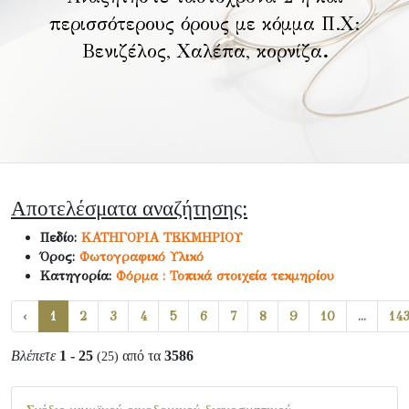
περισσότερους όρους με κόμμα Π.Χ:
Βενιζέλος, Χαλέπα, κορνίζα
.
Αποτελέσματα αναζήτησης:
Πεδίο:
ΚΑΤΗΓΟΡΙΑ ΤΕΚΜΗΡΙΟΥ
Όρος:
Φωτογραφικό Υλικό
Κατηγορία:
Φόρμα : Τοπικά στοιχεία τεκμηρίου
‹
1
2
3
4
5
6
7
8
9
10
...
14
Βλέπετε
1 - 25
από τα
3586
(25)