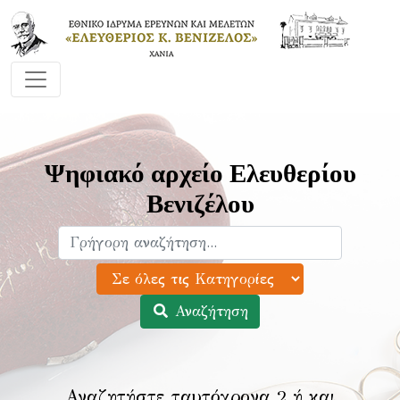
Ψηφιακό αρχείο Ελευθερίου
Βενιζέλου
Αναζήτηση
Αναζητήστε ταυτόχρονα 2 ή και