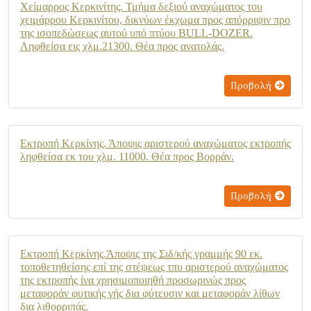
Χείμαρρος Κερκινίτης. Τμήμα δεξιού αναχώματος του
χειμάρρου Κερκινίτου, δικνύων έκχωμα προς απόρριψιν προ
της ισοπεδώσεως αυτού υπό πτύου BULL-DOZER.
Ληφθείσα εις χλμ.21300. Θέα προς ανατολάς.
Προβολή
Εκτροπή Κερκίνης. Άποψις αριστερού αναχώματος εκτροπής
ληφθείσα εκ του χλμ. 11000. Θέα προς Βορράν.
Προβολή
Εκτροπή Κερκίνης.Άποψις της Σιδ/κής γραμμής 90 εκ.
τοποθετηθείσης επί της στέψεως τπυ αριστερού αναχώματος
της εκτροπής ίνα χρησιμοποιηθή προσωρινώς προς
μεταφοράν φυτικής γής δια φύτευσιν και μεταφοράν λίθων
δια λιθορριπάς.