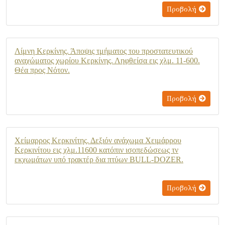
Προβολή
Λίμνη Κερκίνης. Άποψις τμήματος του προστατευτικού
αναχώματος χωρίου Κερκίνης. Ληφθείσα εις χλμ. 11-600.
Θέα προς Νότον.
Προβολή
Χείμαρρος Κερκινίτης. Δεξιόν ανάχωμα Χειμάρρου
Κερκινίτου εις χλμ.11600 κατόπιν ισοπεδώσεως τν
εκχωμάτων υπό τρακτέρ δια πτύων BULL-DOZER.
Προβολή