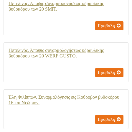
Πετελινός. Άποψις συναρμολογήσεως υδραυλικής
βυθοκόρου των 20 SMIT.
Προβολή
Πετελινός. Άποψις συναρμολογήσεως υδραυλικής
βυθοκόρου των 20 WERF GUSTO.
Προβολή
Έλη Φιλίππων. Συναρμολόγησις εις Κούροβον βυθοκόρου
16 και Νεώριον.
Προβολή