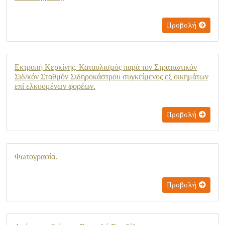
Προβολή
Εκτροπή Κερκίνης. Καταυλισμός παρά τον Στρατιωτικόν
Σιδ/κόν Σταθμόν Σιδηροκάστρου συγκείμενος εξ οικημάτων
επί ελκυομένων φορέων.
Προβολή
Φωτογραφία.
Προβολή