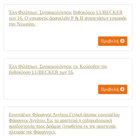
Έλη Φιλίππων. Συναρμολόγησις βυθοκόρου LUBECKER
των 16. Ο εσκαφεύς Δραγκλάϊν Ρ & Η αναπετάσων εσκαφάς
του Νεωρίου.
Προβολή
Έλη Φιλίππων. Συναρμολόγησις εις Κούροβον της
βυθοκόρου LUBECKER των 16.
Προβολή
Εργοτάξιον Φάραγγος Αγγίτου.Γενική άποψις εργοταξίου
Φάραγγος Αγγίτου. Εις τα αριστερά η σιδηροδρομική
αμαξοστοιχία προς Δράμαν (ληφθείσα εκ της αριστεράς
πλευράς της Φάραγγος).