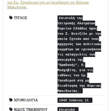
του Εμ. Τσουδερού στη μη διεκδίκηση της Βόρειας
Μακεδονίας.
ΤΙΤΛΟΣ
Επιστολή της
Επιτροπής Αλυτρώτων
Βορείου Ελλάδος προς
τον Σ. Βενιζέλο με την
οποία ζητούν από τους
αρχηγούς των πολιτικών
κομμάτων να ερευνήσουν
τις καταγγελίες του
συνεργάτη της
"Βραδυνής", Π.
Μοσχοβίτη, για τις
ευθύνες του Εμ.
Τσουδερού στη μη
διεκδίκηση της Βόρειας
Μακεδονίας.
ΧΡΟΝΟΛΟΓΙΑ
1948 Ιούνιος 21
ΕΙΔΟΣ ΤΕΚΜΗΡΙΟΥ
Επιστολή