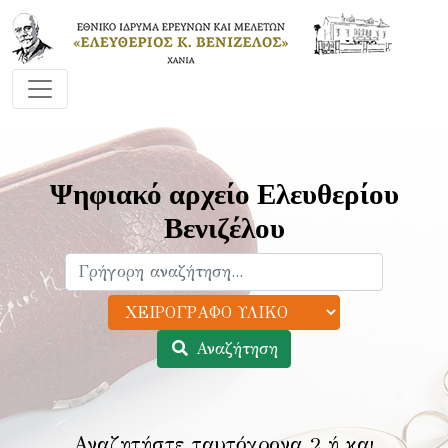
Ψηφιακό αρχείο Ελευθερίου
Βενιζέλου
Αναζήτηση
Αναζητήστε ταυτόχρονα 2 ή και