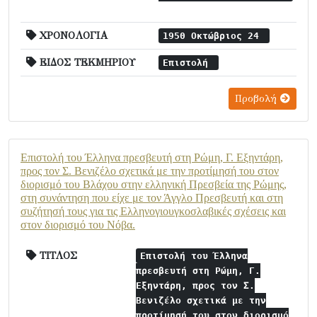
ΧΡΟΝΟΛΟΓΙΑ
1950 Οκτώβριος 24
ΕΙΔΟΣ ΤΕΚΜΗΡΙΟΥ
Επιστολή
Προβολή
Επιστολή του Έλληνα πρεσβευτή στη Ρώμη, Γ. Εξηντάρη,
προς τον Σ. Βενιζέλο σχετικά με την προτίμησή του στον
διορισμό του Βλάχου στην ελληνική Πρεσβεία της Ρώμης,
στη συνάντηση που είχε με τον Άγγλο Πρεσβευτή και στη
συζήτησή τους για τις Ελληνογιουγκοσλαβικές σχέσεις και
στον διορισμό του Νόβα.
ΤΙΤΛΟΣ
Επιστολή του Έλληνα
πρεσβευτή στη Ρώμη, Γ.
Εξηντάρη, προς τον Σ.
Βενιζέλο σχετικά με την
προτίμησή του στον διορισμό