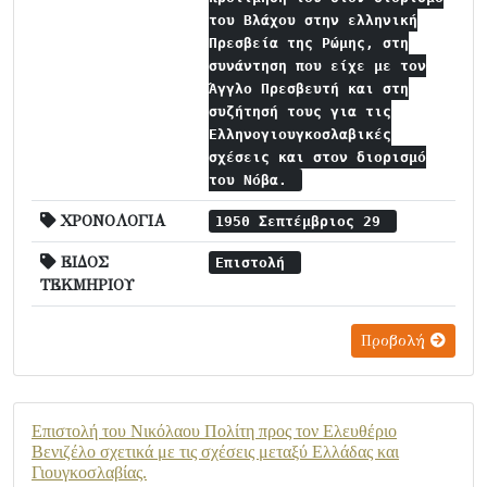
του Βλάχου στην ελληνική
Πρεσβεία της Ρώμης, στη
συνάντηση που είχε με τον
Άγγλο Πρεσβευτή και στη
συζήτησή τους για τις
Ελληνογιουγκοσλαβικές
σχέσεις και στον διορισμό
του Νόβα.
ΧΡΟΝΟΛΟΓΙΑ
1950 Σεπτέμβριος 29
ΕΙΔΟΣ
Επιστολή
ΤΕΚΜΗΡΙΟΥ
Προβολή
Επιστολή του Νικόλαου Πολίτη προς τον Ελευθέριο
Βενιζέλο σχετικά με τις σχέσεις μεταξύ Ελλάδας και
Γιουγκοσλαβίας.