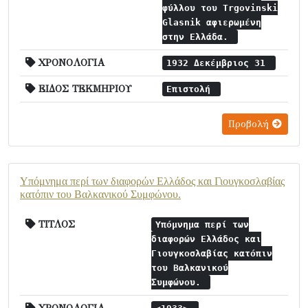
φύλλου του Trgovinski
Glasnik αφιερωμένη
στην Ελλάδα.
ΧΡΟΝΟΛΟΓΙΑ
1932 Δεκέμβριος 31
ΕΙΔΟΣ ΤΕΚΜΗΡΙΟΥ
Επιστολή
Προβολή
Υπόμνημα περί των διαφορών Ελλάδος και Γιουγκοσλαβίας
κατόπιν του Βαλκανικού Συμφώνου.
ΤΙΤΛΟΣ
Υπόμνημα περί των
διαφορών Ελλάδος και
Γιουγκοσλαβίας κατόπιν
του Βαλκανικού
Συμφώνου.