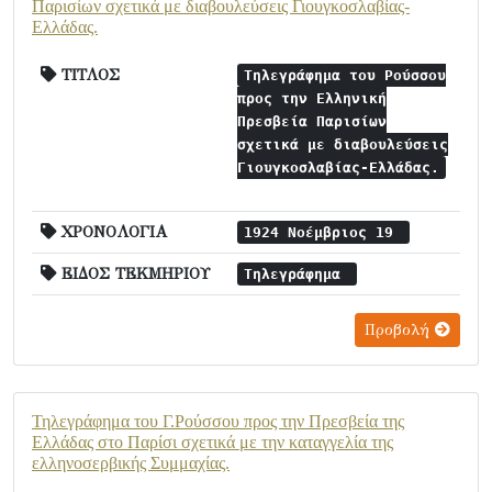
Παρισίων σχετικά με διαβουλεύσεις Γιουγκοσλαβίας-
Ελλάδας.
ΤΙΤΛΟΣ
Τηλεγράφημα του Ρούσσου
προς την Ελληνική
Πρεσβεία Παρισίων
σχετικά με διαβουλεύσεις
Γιουγκοσλαβίας-Ελλάδας.
ΧΡΟΝΟΛΟΓΙΑ
1924 Νοέμβριος 19
ΕΙΔΟΣ ΤΕΚΜΗΡΙΟΥ
Τηλεγράφημα
Προβολή
Τηλεγράφημα του Γ.Ρούσσου προς την Πρεσβεία της
Ελλάδας στο Παρίσι σχετικά με την καταγγελία της
ελληνοσερβικής Συμμαχίας.