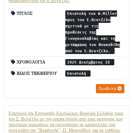
Θουκυδίδη από τον Ε.Βενιζέλο.
ΤΙΤΛΟΣ
Επιστολή του W.Miller
προς τον Ε.Βενιζέλο
σχετικά με τις
προθέσεις της
Γιουγκοσλαβίας και τη
μετάφραση του Θουκυδίδη
από τον Ε.Βενιζέλο.
ΧΡΟΝΟΛΟΓΙΑ
1925 Δεκέμβριος 18
ΕΙΔΟΣ ΤΕΚΜΗΡΙΟΥ
Επιστολή
Προβολή
Επιστολή της Επιτροπής Αλυτρώτων Βορείου Ελλάδος προς
τον Σ. Βενιζέλο με την οποία ζητούν από τους αρχηγούς των
πολιτικών κομμάτων να ερευνήσουν τις καταγγελίες του
συνεργάτη της "Βραδυνής", Π. Μοσχοβίτη, για τις ευθύνες