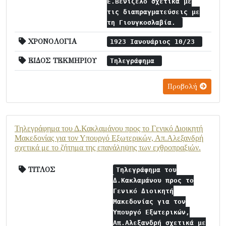
Ε.Βενιζέλο σχετικά με
τις διαπραγματεύσεις με
τη Γιουγκοσλαβία.
ΧΡΟΝΟΛΟΓΙΑ
1923 Ιανουάριος 10/23
ΕΙΔΟΣ ΤΕΚΜΗΡΙΟΥ
Τηλεγράφημα
Προβολή
Τηλεγράφημα του Δ.Κακλαμάνου προς το Γενικό Διοικητή
Μακεδονίας για τον Υπουργό Εξωτερικών, Απ.Αλεξανδρή
σχετικά με το ζήτημα της επανάληψης των εχθροπραξιών.
ΤΙΤΛΟΣ
Τηλεγράφημα του
Δ.Κακλαμάνου προς το
Γενικό Διοικητή
Μακεδονίας για τον
Υπουργό Εξωτερικών,
Απ.Αλεξανδρή σχετικά με