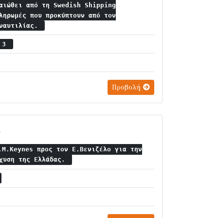
αιώθει από τη Swedish Shipping
ληρωμές που προκύπτουν από τον
 ναυτιλίας.
ς 3
Προβολή
.
.M.Keynes προς τον Ε.Βενιζέλο για την
σχυση της Ελλάδας.