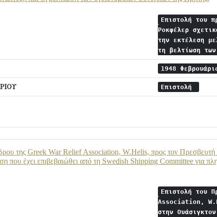
Επιστολή του π
Ροκφέλερ σχετικ
την εκτέλεση με
τη βελτίωση τω
1948 Φεβρουάρ
ΡΙΟΥ
Επιστολή
ρου της Greek War Relief Association, W.Helis, προς τον Πρεσβευτή
ωση που έχει επιβεβαιώθει από τη Swedish Shipping Committee για π
Επιστολή του Π
Association, W.
στην Ουάσιγκτον