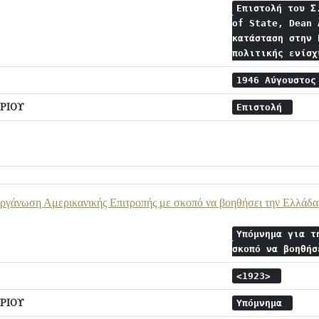
Επιστολή του Σ
of State, Dean 
κατάσταση στην 
πολιτικής ενίσ
1946 Αύγουστο
ΡΙΟΥ
Επιστολή
ργάνωση Αμερικανικής Επιτροπής με σκοπό να βοηθήσει την Ελλάδα 
Υπόμνημα για τ
σκοπό να βοηθή
<1923>
ΡΙΟΥ
Υπόμνημα