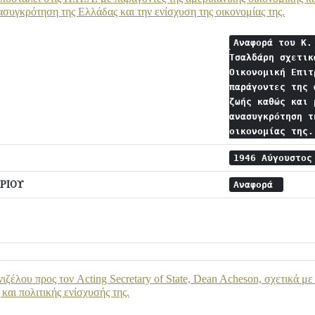
ασυγκρότηση της Ελλάδας και την ενίσχυση της οικονομίας της.
Αναφορά του Κ.
Τσαλδάρη σχετικ
Οικονομική Επιτ
παράγοντες της 
ζωής καθώς και 
ανασυγκρότηση τ
οικονομίας της
1946 Αύγουστο
ΡΙΟΥ
Αναφορά
ιζέλου προς τον Acting Secretary of State, Dean Acheson, σχετικά μ
και πολιτικής ενίσχυσής της.