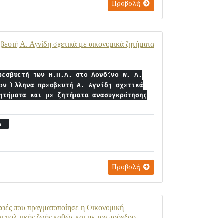
Προβολή
βευτή Α. Αγνίδη σχετικά με οικονομικά ζητήματα
ρεσβυετή των Η.Π.Α. στο Λονδίνο W. A.
ον Έλληνα πρεσβευτή Α. Αγνίδη σχετικά
ητήματα και με ζητήματα ανασυγκρότησης
15
Προβολή
αφές που πραγματοποίησε η Οικονομική
αι πολιτικής ζωής καθώς και με τον πρόεδρο