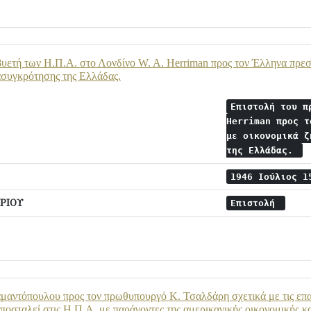
υετή των Η.Π.Α. στο Λονδίνο W. A. Herriman προς τον Έλληνα πρεσ
ασυγκρότησης της Ελλάδας.
Επιστολή του π
Herriman προς τ
με οικονομικά ζ
της Ελλάδας.
1946 Ιούλιος 
ΡΙΟΥ
Επιστολή
μαντόπουλου προς τον πρωθυπουργό Κ. Τσαλδάρη σχετικά με τις επ
αποσταλεί στις Η.Π.Α. με παράγοντες της αμερικανικής οικονομικής κ