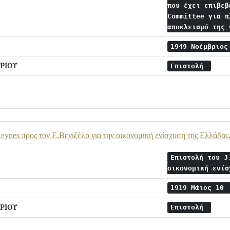
που έχει επιβεβ
Committee για π
αποκλεισμό της
1949 Νοέμβριο
ΡΙΟΥ
Επιστολή
eynes προς τον Ε.Βενιζέλο για την οικονομική ενίσχυση της Ελλάδας
Επιστολή του J
οικονομική ενί
1919 Μάιος 10
ΡΙΟΥ
Επιστολή