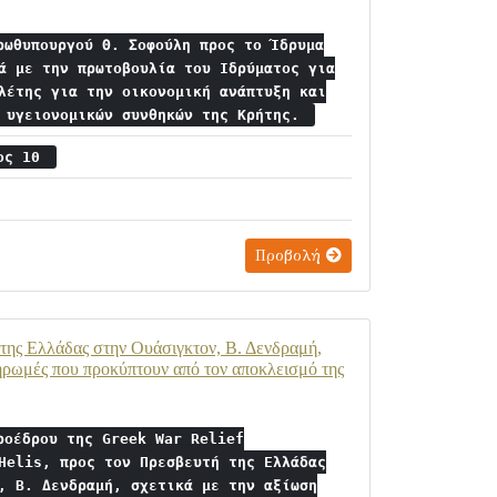
ρωθυπουργού Θ. Σοφούλη προς το Ίδρυμα
ά με την πρωτοβουλία του Ιδρύματος για
λέτης για την οικονομική ανάπτυξη και
ν υγειονομικών συνθηκών της Κρήτης.
ιος 10
Προβολή
 της Ελλάδας στην Ουάσιγκτον, Β. Δενδραμή,
ληρωμές που προκύπτουν από τον αποκλεισμό της
ροέδρου της Greek War Relief
Helis, προς τον Πρεσβευτή της Ελλάδας
, Β. Δενδραμή, σχετικά με την αξίωση