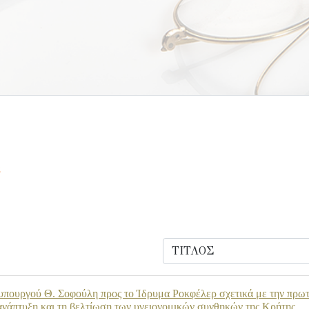
πουργού Θ. Σοφούλη προς το Ίδρυμα Ροκφέλερ σχετικά με την πρωτο
 ανάπτυξη και τη βελτίωση των υγειονομικών συνθηκών της Κρήτης.