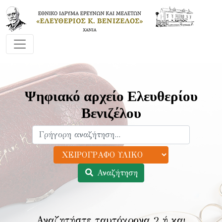
Ψηφιακό αρχείο Ελευθερίου
Βενιζέλου
Αναζήτηση
Αναζητήστε ταυτόχρονα 2 ή και