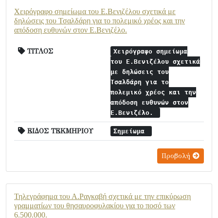
Χειρόγραφο σημείωμα του Ε.Βενιζέλου σχετικά με
δηλώσεις του Τσαλδάρη για το πολεμικό χρέος και την
απόδοση ευθυνών στον Ε.Βενιζέλο.
ΤΙΤΛΟΣ
Χειρόγραφο σημείωμα
του Ε.Βενιζέλου σχετικά
με δηλώσεις του
Τσαλδάρη για το
πολεμικό χρέος και την
απόδοση ευθυνών στον
Ε.Βενιζέλο.
ΕΙΔΟΣ ΤΕΚΜΗΡΙΟΥ
Σημείωμα
Προβολή
Τηλεγράφημα του Α.Ραγκαβή σχετικά με την επικύρωση
γραμματίων του θησαυροφυλακίου για το ποσό των
6.500.000.