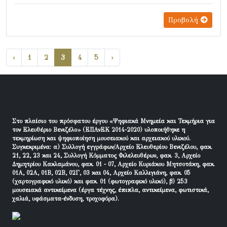
Προβολή
‹
1
2
3
4
5
›
Στο πλαίσιο του πρόσφατου έργου «Ψηφιακά Μνημεία και Τεκμήρια για
τον Ελευθέριο Βενιζέλο» (ΕΠΑνΕΚ 2014-2020) υλοποιήθηκε η
τεκμηρίωση και ψηφιοποίηση μουσειακού και αρχειακού υλικού.
Συγκεκριμένα: α) Συλλογή εγγράφων/Αρχείο Ελευθερίου Βενιζέλου, φακ.
21, 22, 23 και 24, Συλλογή Κόμματος Φιλελευθέρων, φακ. 3, Αρχείο
Δημητρίου Κακλαμάνου, φακ. 01 - 07, Αρχείο Κυριάκου Μητσοτάκη, φακ.
01Α, 02Α, 01Β, 02Β, 02Γ, 03 και 04, Αρχείο Καλλιγιάνη, φακ. 05
(χαρτογραφικό υλικό) και φακ. 01 (φωτογραφικό υλικό), β) 253
μουσειακά αντικείμενα (έργα τέχνης, έπιπλα, αντικείμενα, φωτιστικά,
χαλιά, υφάσματα-ένδυση, τροχοφόρα).