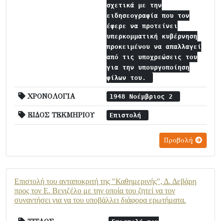
σχετικά με την
ειδησεογραφία που τον
έφερε να προτείνει
υπερκομματική κυβέρνηση
προκειμένου να απαλλαγεί
από τις υποχρεώσεις του
για την υπουργοποίηση
φίλων του.
ΧΡΟΝΟΛΟΓΙΑ
1948 Νοέμβριος 2
ΕΙΔΟΣ ΤΕΚΜΗΡΙΟΥ
Επιστολή
Προβολή
Επιστολή του ανταποκριτή της "Καθημερινής", Δ. Δεβάρη
προς τον Ε. Βενιζέλο με την οποία του ζητεί να τον
συναντήσει για να του υποβάλλει διάφορα ερωτήματα.