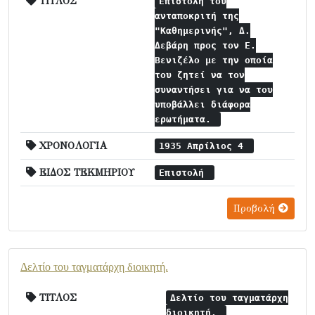
ΤΙΤΛΟΣ
Επιστολή του
ανταποκριτή της
"Καθημερινής", Δ.
Δεβάρη προς τον Ε.
Βενιζέλο με την οποία
του ζητεί να τον
συναντήσει για να του
υποβάλλει διάφορα
ερωτήματα.
ΧΡΟΝΟΛΟΓΙΑ
1935 Απρίλιος 4
ΕΙΔΟΣ ΤΕΚΜΗΡΙΟΥ
Επιστολή
Προβολή
Δελτίο του ταγματάρχη διοικητή.
ΤΙΤΛΟΣ
Δελτίο του ταγματάρχη
διοικητή.