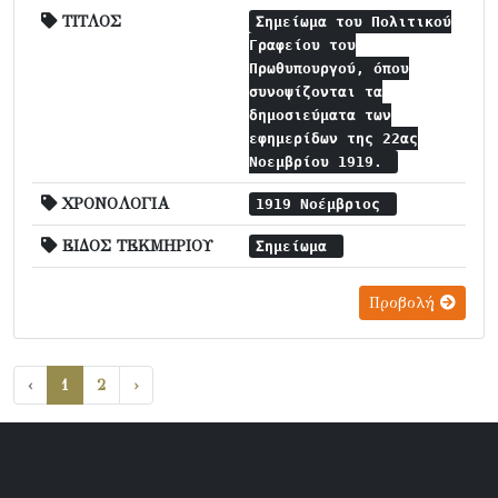
ΤΙΤΛΟΣ
Σημείωμα του Πολιτικού
Γραφείου του
Πρωθυπουργού, όπου
συνοψίζονται τα
δημοσιεύματα των
εφημερίδων της 22ας
Νοεμβρίου 1919.
ΧΡΟΝΟΛΟΓΙΑ
1919 Νοέμβριος
ΕΙΔΟΣ ΤΕΚΜΗΡΙΟΥ
Σημείωμα
Προβολή
‹
1
2
›