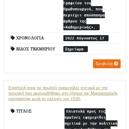
Γραφείου του
Πρωθυπουργού, που
περιέχει απόσπασμα
άρθρου της
«Καθημερινής».
ΧΡΟΝΟΛΟΓΙΑ
1922 Αύγουστος 17
ΕΙΔΟΣ ΤΕΚΜΗΡΙΟΥ
Σημείωμα
Προβολή
Επιστολή προς τις πρωϊνές εφημερίδες σχετικά με την
πολιτική που ακολουθήθηκε στο ζήτημα της Μικρασιατικής
εκστρατείας μετά τις εκλογές του 1920.
ΤΙΤΛΟΣ
Επιστολή προς τις
πρωϊνές εφημερίδες
σχετικά με την πολιτική