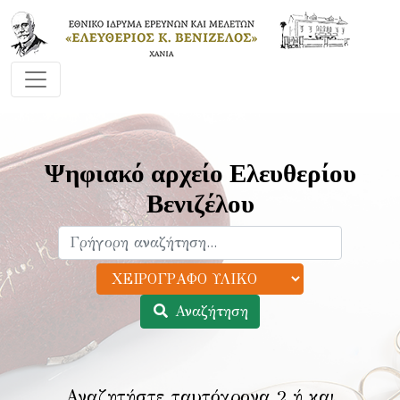
Ψηφιακό αρχείο Ελευθερίου
Βενιζέλου
Αναζήτηση
Αναζητήστε ταυτόχρονα 2 ή και