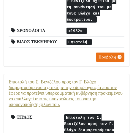
Ε.Βενιζέλο σχετικά με
τη συνάντησή του με
τους Βλάχο και
Ευστρατίου.
ΧΡΟΝΟΛΟΓΙΑ
<1932>
ΕΙΔΟΣ ΤΕΚΜΗΡΙΟΥ
Επιστολή
Προβολή
Επιστολή του Σ. Βενιζέλου προς τον Γ. Βλάχο
διαμαρτυρόμενου σχετικά με την ειδησεογραφία που τον
έφερε να προτείνει υπερκομματική κυβέρνηση προκειμένου
να απαλλαγεί από τις υποχρεώσεις του για την
υπουργοποίηση φίλων του.
ΤΙΤΛΟΣ
Επιστολή του Σ.
Βενιζέλου προς τον Γ.
Βλάχο διαμαρτυρόμενου