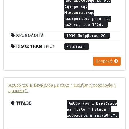
που ακολουθήθηκε στο
ζήτημα της
Μικρασιατικής
εκστρατείας μετά τις
εκλογές του 1920.
ΧΡΟΝΟΛΟΓΙΑ
1934 Νοέμβριος 26
ΕΙΔΟΣ ΤΕΚΜΗΡΙΟΥ
Επιστολή
Προβολή
Άρθρο του Ε.Βενιζέλου με τίτλο " Ηυξήθη η φορολογία ή
εμειώθη;".
ΤΙΤΛΟΣ
Άρθρο του Ε.Βενιζέλου
με τίτλο " Ηυξήθη η
φορολογία ή εμειώθη;".