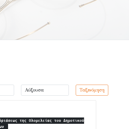
Ταξινόμηση
δριάσεως της Ολομελείας του Δημοτικού
ίων