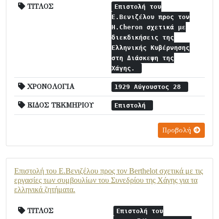
ΤΙΤΛΟΣ
Επιστολή του
Ε.Βενιζέλου προς τον
H.Cheron σχετικά με
διεκδικήσεις της
Ελληνικής Κυβέρνησης
στη Διάσκεψη της
Χάγης.
ΧΡΟΝΟΛΟΓΙΑ
1929 Αύγουστος 28
ΕΙΔΟΣ ΤΕΚΜΗΡΙΟΥ
Επιστολή
Προβολή
Επιστολή του Ε.Βενιζέλου προς τον Berthelot σχετικά με τις
εργασίες των συμβουλίων του Συνεδρίου της Χάγης για τα
ελληνικά ζητήματα.
ΤΙΤΛΟΣ
Επιστολή του