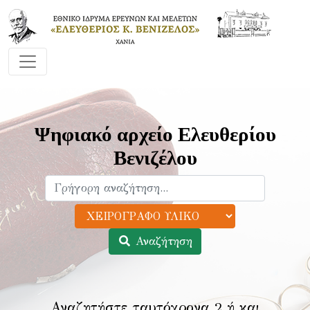
Ψηφιακό αρχείο Ελευθερίου
Βενιζέλου
Αναζήτηση
Αναζητήστε ταυτόχρονα 2 ή και