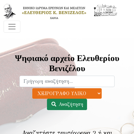
Ψηφιακό αρχείο Ελευθερίου
Βενιζέλου
Αναζήτηση
Αναζητήστε ταυτόχρονα 2 ή και