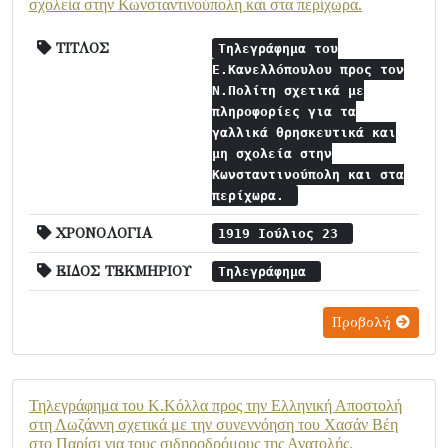
σχολεία στην Κωνσταντινούπολη και στα περίχωρα.
ΤΙΤΛΟΣ
Τηλεγράφημα του
Ε.Κανελλόπουλου προς τον
Ν.Πολίτη σχετικά με
πληροφορίες για τα
γαλλικά θρησκευτικά και
μη σχολεία στην
Κωνσταντινούπολη και στα
περίχωρα.
ΧΡΟΝΟΛΟΓΙΑ
1919 Ιούλιος 23
ΕΙΔΟΣ ΤΕΚΜΗΡΙΟΥ
Τηλεγράφημα
Προβολή
Τηλεγράφημα του Κ.Κόλλα προς την Ελληνική Αποστολή
στη Λωζάννη σχετικά με την συνεννόηση του Χασάν Βέη
στο Παρίσι για τους σιδηροδρόμους της Ανατολής.