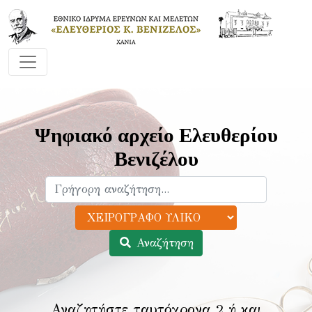
Ψηφιακό αρχείο Ελευθερίου
Βενιζέλου
Αναζήτηση
Αναζητήστε ταυτόχρονα 2 ή και