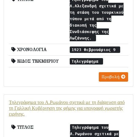
Α.Αλεξανδρή σχετικά με
τη στάση του τουρκικού
τύπου μετά από τη
διακοπή της
Συνδιάσκεψης της
Λωζάννης.
ΧΡΟΝΟΛΟΓΙΑ
1923 Φεβρουάριος 9
ΕΙΔΟΣ ΤΕΚΜΗΡΙΟΥ
Τηλεγράφημα
Προβολή
Τηλεγράφημα του Α.Ρωμάνου σχετικά με τη διάψευση από
τη Γαλλική Κυβέρνηση της φήμης για υπογραφή χωριστής
ειρήνης.
ΤΙΤΛΟΣ
Τηλεγράφημα του
Α.Ρωμάνου σχετικά με