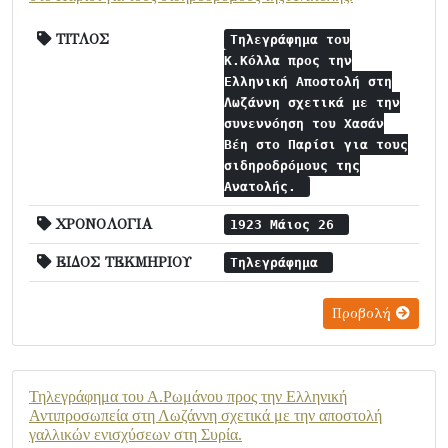
ΤΙΤΛΟΣ
Τηλεγράφημα του
Κ.Κόλλα προς την
Ελληνική Αποστολή στη
Λωζάννη σχετικά με την
συνεννόηση του Χασάν
Βέη στο Παρίσι για τους
σιδηροδρόμους της
Ανατολής.
ΧΡΟΝΟΛΟΓΙΑ
1923 Μάιος 26
ΕΙΔΟΣ ΤΕΚΜΗΡΙΟΥ
Τηλεγράφημα
Προβολή
Τηλεγράφημα του Α.Ρωμάνου προς την Ελληνική
Αντιπροσωπεία στη Λωζάννη σχετικά με την αποστολή
γαλλικών ενισχύσεων στη Συρία.