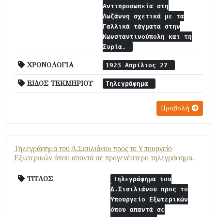
Αντιπροσωπεία στη
Λωζάννη σχετικά με τα
Γαλλικά τάγματα στην
Κωνσταντινούπολη και τη
Συρία.
ΧΡΟΝΟΛΟΓΙΑ
1923 Απρίλιος 27
ΕΙΔΟΣ ΤΕΚΜΗΡΙΟΥ
Τηλεγράφημα
Προβολή
Τηλεγράφημα του Δ.Σισιλιάνου προς το Υπουργείο
Εξωτερικών όπου απαντά σε προγενέστερο τηλεγράφημα.
ΤΙΤΛΟΣ
Τηλεγράφημα του
Δ.Σισιλιάνου προς το
Υπουργείο Εξωτερικών
όπου απαντά σε