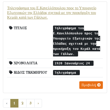
Τηλεγράφημα του Ε.Κανελλόπουλου προς το Υπουργείο
Εξωτερικών της Ελλάδας σχετικά με την προκήρυξη του
Κεμάλ κατά των Γάλλων.
ΤΙΤΛΟΣ
Τηλεγράφημα του
Ε.Κανελλόπουλου προς το
Υπουργείο Εξωτερικών της
Ελλάδας σχετικά με την
προκήρυξη του Κεμάλ κατά
των Γάλλων.
ΧΡΟΝΟΛΟΓΙΑ
1920 Ιανουάριος 24
ΕΙΔΟΣ ΤΕΚΜΗΡΙΟΥ
Τηλεγράφημα
Προβολή
‹
1
2
3
›