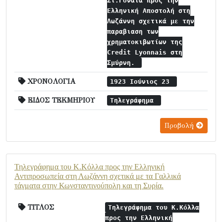
Στ.Γονατά προς την
Ελληνική Αποστολή στη
Λωζάννη σχετικά με την
παραβιαση των
χρηματοκιβωτίων της
Credit Lyonnais στη
Σμύρνη.
ΧΡΟΝΟΛΟΓΙΑ
1923 Ιούνιος 23
ΕΙΔΟΣ ΤΕΚΜΗΡΙΟΥ
Τηλεγράφημα
Προβολή
Τηλεγράφημα του Κ.Κόλλα προς την Ελληνική
Αντιπροσωπεία στη Λωζάννη σχετικά με τα Γαλλικά
τάγματα στην Κωνσταντινούπολη και τη Συρία.
ΤΙΤΛΟΣ
Τηλεγράφημα του Κ.Κόλλα
προς την Ελληνική