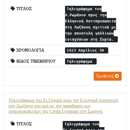
ΤΙΤΛΟΣ
Τηλεγράφημα του
Α.Ρωμάνου προς την
Ελληνική Αντιπροσωπεία
στη Λωζάννη σχετικά με
την αποστολή γαλλικών
ενισχύσεων στη Συρία.
ΧΡΟΝΟΛΟΓΙΑ
1923 Απρίλιος 30
ΕΙΔΟΣ ΤΕΚΜΗΡΙΟΥ
Τηλεγράφημα
Προβολή
Τηλεγράφημα του Στ.Γονατά προς την Ελληνική Αποστολή
στη Λωζάννη σχετικά με την παραβιαση των
χρηματοκιβωτίων της Credit Lyonnais στη Σμύρνη.
ΤΙΤΛΟΣ
Τηλεγράφημα του