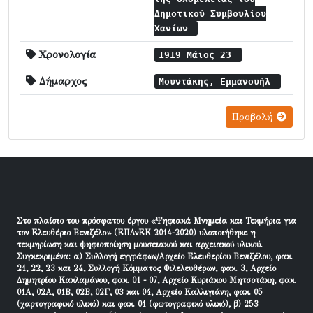
Δημοτικού Συμβουλίου
Χανίων
Χρονολογία
1919 Μάιος 23
Δήμαρχος
Μουντάκης, Εμμανουήλ
Προβολή
Στο πλαίσιο του πρόσφατου έργου «Ψηφιακά Μνημεία και Τεκμήρια για
τον Ελευθέριο Βενιζέλο» (ΕΠΑνΕΚ 2014-2020) υλοποιήθηκε η
τεκμηρίωση και ψηφιοποίηση μουσειακού και αρχειακού υλικού.
Συγκεκριμένα: α) Συλλογή εγγράφων/Αρχείο Ελευθερίου Βενιζέλου, φακ.
21, 22, 23 και 24, Συλλογή Κόμματος Φιλελευθέρων, φακ. 3, Αρχείο
Δημητρίου Κακλαμάνου, φακ. 01 - 07, Αρχείο Κυριάκου Μητσοτάκη, φακ.
01Α, 02Α, 01Β, 02Β, 02Γ, 03 και 04, Αρχείο Καλλιγιάνη, φακ. 05
(χαρτογραφικό υλικό) και φακ. 01 (φωτογραφικό υλικό), β) 253