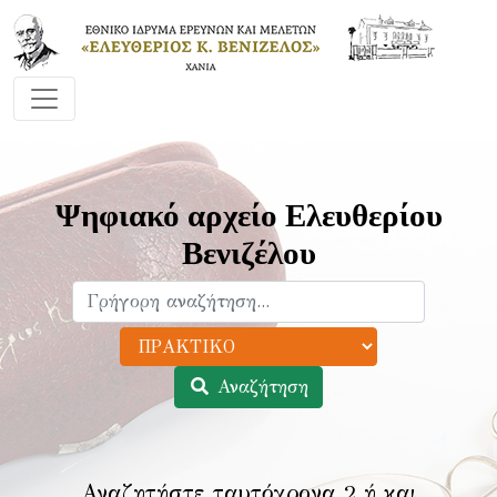
Ψηφιακό αρχείο Ελευθερίου
Βενιζέλου
Αναζήτηση
Αναζητήστε ταυτόχρονα 2 ή και