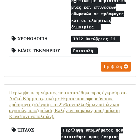
σχετικά με περιστατικά
βίας και επιθέσεων
οθωμανών σε πρόσφυγες
και σε ελληνικές
διμοιρίες.
ΧΡΟΝΟΛΟΓΙΑ
1922 Οκτώβριος 14
ΕΙΔΟΣ ΤΕΚΜΗΡΙΟΥ
Επιστολή
Προβολή
Περίληψη υπομνήματος που κατατέθηκε προς έγκριση στο
Λαϊκό Κόμμα σχετικά με θέματα που αφορούν τους
πρόσφυγες (στέγαση, το 25% ανταλλαξίμων αστών και
αγροτών, αποζημίωση Ελλήνων υπηκόων, αποζημίωση
Κωνσταντινοπολιτών).
ΤΙΤΛΟΣ
Περίληψη υπομνήματος που
κατατέθηκε προς έγκριση