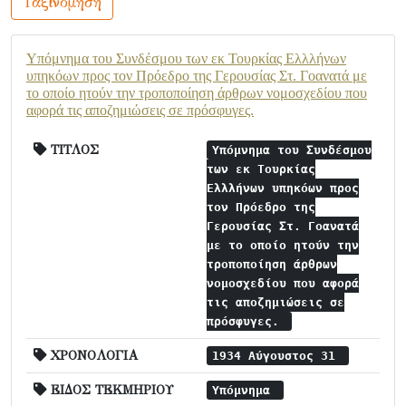
Ταξινόμηση
Υπόμνημα του Συνδέσμου των εκ Τουρκίας Ελλλήνων
υπηκόων προς τον Πρόεδρο της Γερουσίας Στ. Γοανατά με
το οποίο ητούν την τροποποίηση άρθρων νομοσχεδίου που
αφορά τις αποζημιώσεις σε πρόσφυγες.
ΤΙΤΛΟΣ
Υπόμνημα του Συνδέσμου
των εκ Τουρκίας
Ελλλήνων υπηκόων προς
τον Πρόεδρο της
Γερουσίας Στ. Γοανατά
με το οποίο ητούν την
τροποποίηση άρθρων
νομοσχεδίου που αφορά
τις αποζημιώσεις σε
πρόσφυγες.
ΧΡΟΝΟΛΟΓΙΑ
1934 Αύγουστος 31
ΕΙΔΟΣ ΤΕΚΜΗΡΙΟΥ
Υπόμνημα