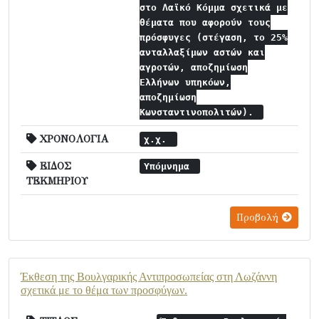
στο Λαϊκό Κόμμα σχετικά με
θέματα που αφορούν τους
πρόσφυγες (στέγαση, το 25%
ανταλλαξίμων αστών και
αγροτών, αποζημίωση
Ελλήνων υπηκόων,
αποζημίωση
Κωνσταντινοπολιτών).
ΧΡΟΝΟΛΟΓΙΑ
χ.χ.
ΕΙΔΟΣ
Υπόμνημα
ΤΕΚΜΗΡΙΟΥ
Προβολή
Έκθεση της Βουλγαρικής Αντιπροσωπείας στη Λωζάννη
σχετικά με το θέμα των προσφύγων.