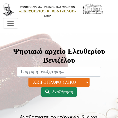
Ψηφιακό αρχείο Ελευθερίου
Βενιζέλου
Αναζήτηση
Αναζητήστε ταυτόχρονα 2 ή και