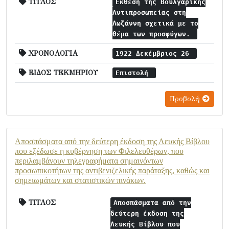
ΤΙΤΛΟΣ
Έκθεση της Βουλγαρικής
Αντιπροσωπείας στη
Λωζάννη σχετικά με το
θέμα των προσφύγων.
ΧΡΟΝΟΛΟΓΙΑ
1922 Δεκέμβριος 26
ΕΙΔΟΣ ΤΕΚΜΗΡΙΟΥ
Επιστολή
Προβολή
Αποσπάσματα από την δεύτερη έκδοση της Λευκής Βίβλου
που εξέδωσε η κυβέρνηση των Φιλελευθέρων, που
περιλαμβάνουν τηλεγραφήματα σημαινόντων
προσωπικοτήτων της αντιβενιζελικής παράταξης, καθώς και
σημειωμάτων και στατιστικών πινάκων.
ΤΙΤΛΟΣ
Αποσπάσματα από την
δεύτερη έκδοση της
Λευκής Βίβλου που