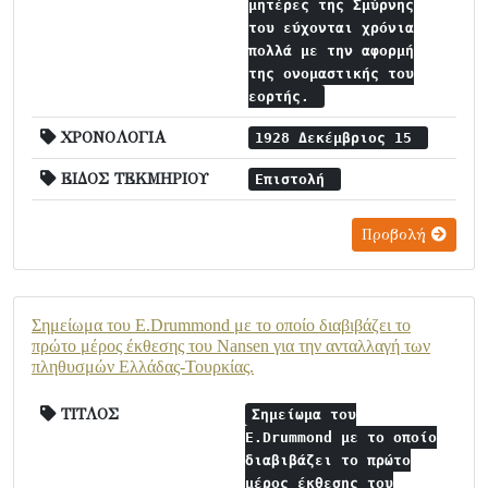
μητέρες της Σμύρνης
του εύχονται χρόνια
πολλά με την αφορμή
της ονομαστικής του
εορτής.
ΧΡΟΝΟΛΟΓΙΑ
1928 Δεκέμβριος 15
ΕΙΔΟΣ ΤΕΚΜΗΡΙΟΥ
Επιστολή
Προβολή
Σημείωμα του E.Drummond με το οποίο διαβιβάζει το
πρώτο μέρος έκθεσης του Nansen για την ανταλλαγή των
πληθυσμών Ελλάδας-Τουρκίας.
ΤΙΤΛΟΣ
Σημείωμα του
E.Drummond με το οποίο
διαβιβάζει το πρώτο
μέρος έκθεσης του