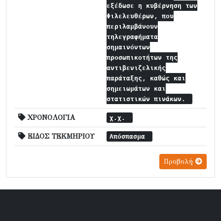
εξέδωσε η κυβέρνηση των
Φιλελευθέρων, που
περιλαμβάνουν
τηλεγραφήματα
σημαινόντων
προσωπικοτήτων της
αντιβενιζελικής
παράταξης, καθώς και
σημειωμάτων και
στατιστικών πινάκων.
ΧΡΟΝΟΛΟΓΙΑ
χ.χ.
ΕΙΔΟΣ ΤΕΚΜΗΡΙΟΥ
Απόσπασμα
Προβολή