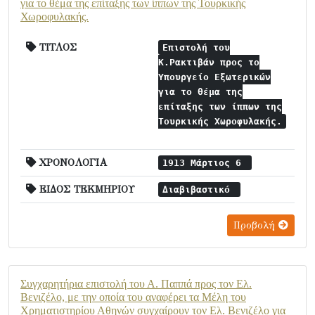
για το θέμα της επίταξης των ίππων της Τουρκικής
Χωροφυλακής.
ΤΙΤΛΟΣ
Επιστολή του
Κ.Ρακτιβάν προς το
Υπουργείο Εξωτερικών
για το θέμα της
επίταξης των ίππων της
Τουρκικής Χωροφυλακής.
ΧΡΟΝΟΛΟΓΙΑ
1913 Μάρτιος 6
ΕΙΔΟΣ ΤΕΚΜΗΡΙΟΥ
Διαβιβαστικό
Προβολή
Συγχαρητήρια επιστολή του Α. Παππά προς τον Ελ.
Βενιζέλο, με την οποία του αναφέρει τα Μέλη του
Χρηματιστηρίου Αθηνών συγχαίρουν τον Ελ. Βενιζέλο για