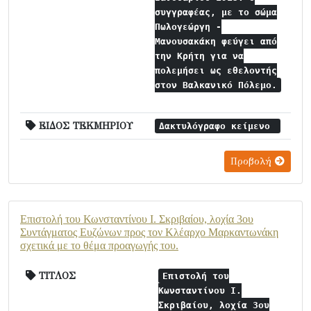
συγγραφέας, με το σώμα
Πωλογεώργη -
Μανουσακάκη φεύγει από
την Κρήτη για να
πολεμήσει ως εθελοντής
στον Βαλκανικό Πόλεμο.
ΕΙΔΟΣ ΤΕΚΜΗΡΙΟΥ
Δακτυλόγραφο κείμενο
Προβολή
Επιστολή του Κωνσταντίνου Ι. Σκριβαίου, λοχία 3ου
Συντάγματος Ευζώνων προς τον Κλέαρχο Μαρκαντωνάκη
σχετικά με το θέμα προαγωγής του.
ΤΙΤΛΟΣ
Επιστολή του
Κωνσταντίνου Ι.
Σκριβαίου, λοχία 3ου