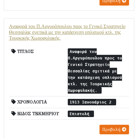
Προβολή
Αναφορά του Π.Αργυρόπουλου προς το Γενικό Στρατηγείο
Θεσσαλίας σχετικά με την κατάσχεση οπλισμού κτλ. της
Τουρκικής Χωροφυλακής.
ΤΙΤΛΟΣ
Αναφορά του
Π.Αργυρόπουλου προς το
Γενικό Στρατηγείο
Θεσσαλίας σχετικά με
την κατάσχεση οπλισμού
κτλ. της Τουρκικής
Χωροφυλακής.
ΧΡΟΝΟΛΟΓΙΑ
1913 Ιανουάριος 2
ΕΙΔΟΣ ΤΕΚΜΗΡΙΟΥ
Επιστολή
Προβολή