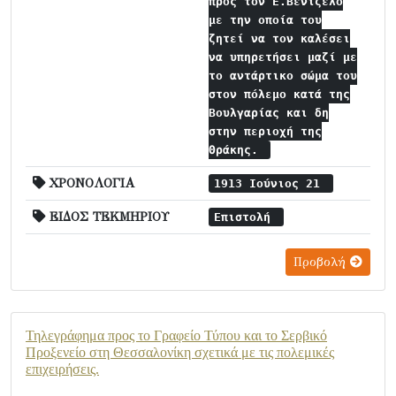
προς τον Ε.Βενιζέλο
με την οποία του
ζητεί να τον καλέσει
να υπηρετήσει μαζί με
το αντάρτικο σώμα του
στον πόλεμο κατά της
Βουλγαρίας και δη
στην περιοχή της
Θράκης.
ΧΡΟΝΟΛΟΓΙΑ
1913 Ιούνιος 21
ΕΙΔΟΣ ΤΕΚΜΗΡΙΟΥ
Επιστολή
Προβολή
Τηλεγράφημα προς το Γραφείο Τύπου και το Σερβικό
Προξενείο στη Θεσσαλονίκη σχετικά με τις πολεμικές
επιχειρήσεις.