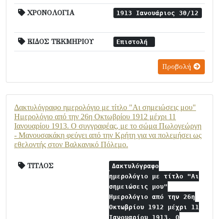
ΧΡΟΝΟΛΟΓΙΑ
1913 Ιανουάριος 30/12
ΕΙΔΟΣ ΤΕΚΜΗΡΙΟΥ
Επιστολή
Προβολή
Δακτυλόγραφο ημερολόγιο με τίτλο "Αι σημειώσεις μου"
Ημερολόγιο από την 26η Οκτωβρίου 1912 μέχρι 11
Ιανουαρίου 1913. Ο συγγραφέας, με το σώμα Πωλογεώργη
- Μανουσακάκη φεύγει από την Κρήτη για να πολεμήσει ως
εθελοντής στον Βαλκανικό Πόλεμο.
ΤΙΤΛΟΣ
Δακτυλόγραφο
ημερολόγιο με τίτλο "Αι
σημειώσεις μου"
Ημερολόγιο από την 26η
Οκτωβρίου 1912 μέχρι 11
Ιανουαρίου 1913. Ο