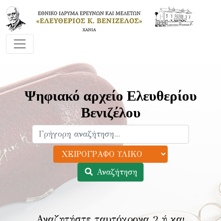
Ψηφιακό αρχείο Ελευθερίου
Βενιζέλου
Αναζήτηση
Αναζητήστε ταυτόχρονα 2 ή και