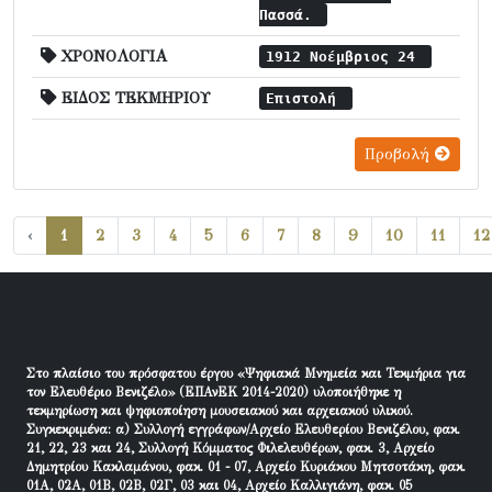
Πασσά.
ΧΡΟΝΟΛΟΓΙΑ
1912 Νοέμβριος 24
ΕΙΔΟΣ ΤΕΚΜΗΡΙΟΥ
Επιστολή
Προβολή
‹
1
2
3
4
5
6
7
8
9
10
11
12
Στο πλαίσιο του πρόσφατου έργου «Ψηφιακά Μνημεία και Τεκμήρια για
τον Ελευθέριο Βενιζέλο» (ΕΠΑνΕΚ 2014-2020) υλοποιήθηκε η
τεκμηρίωση και ψηφιοποίηση μουσειακού και αρχειακού υλικού.
Συγκεκριμένα: α) Συλλογή εγγράφων/Αρχείο Ελευθερίου Βενιζέλου, φακ.
21, 22, 23 και 24, Συλλογή Κόμματος Φιλελευθέρων, φακ. 3, Αρχείο
Δημητρίου Κακλαμάνου, φακ. 01 - 07, Αρχείο Κυριάκου Μητσοτάκη, φακ.
01Α, 02Α, 01Β, 02Β, 02Γ, 03 και 04, Αρχείο Καλλιγιάνη, φακ. 05