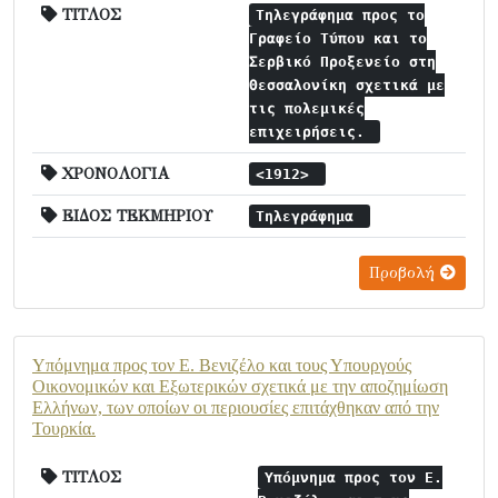
ΤΙΤΛΟΣ
Τηλεγράφημα προς το
Γραφείο Τύπου και το
Σερβικό Προξενείο στη
Θεσσαλονίκη σχετικά με
τις πολεμικές
επιχειρήσεις.
ΧΡΟΝΟΛΟΓΙΑ
<1912>
ΕΙΔΟΣ ΤΕΚΜΗΡΙΟΥ
Τηλεγράφημα
Προβολή
Υπόμνημα προς τον Ε. Βενιζέλο και τους Υπουργούς
Οικονομικών και Εξωτερικών σχετικά με την αποζημίωση
Ελλήνων, των οποίων οι περιουσίες επιτάχθηκαν από την
Τουρκία.
ΤΙΤΛΟΣ
Υπόμνημα προς τον Ε.