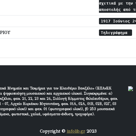
σχετικά με την 
αποστολής από 
1917 Ιούνιος 
ΡΙΟΥ
Τηλεγράφημα
ακά Μνημεία και Τεκμήρια για τον Ελευθέριο Βενιζέλο» (ΕΠΑνΕΚ
ι ψηφιοποίηση μουσειακού και αρχειακού υλικού. Συγκεκριμένα: α)
ιζέλου, φακ. 21, 22, 23 και 24, Συλλογή Κόμματος Φιλελευθέρων, φακ.
 - 07, Αρχείο Κυριάκου Μητσοτάκη, φακ. 01Α, 02Α, 01Β, 02Β, 02Γ, 03
τογραφικό υλικό) και φακ. 01 (φωτογραφικό υλικό), β) 253 μουσειακά
είμενα, φωτιστικά, χαλιά, υφάσματα-ένδυση, τροχοφόρα).
Copyright ©
infolib.gr
2023