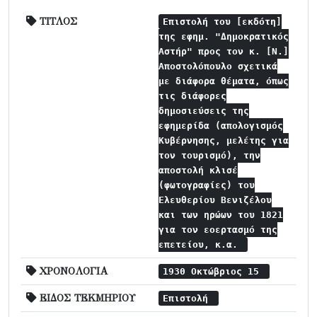
ΤΙΤΛΟΣ
Επιστολή του [εκδότη]
της εφημ. "Δημοκρατικός
Αστήρ" προς τον κ. [Ν.]
Αποστολόπουλο σχετικά
με διάφορα θέματα, όπως
τις διάφορες
δημοσιεύσεις της
εφημερίδα (απολογισμός
Κυβέρνησης, μελέτης για
τον τουρισμό), την
αποστολή κλισέ
(φωτογραφίες) του
Ελευθερίου Βενιζέλου
και των ηρώων του 1821
για τον εοερτασμό της
επετείου, κ.α.
ΧΡΟΝΟΛΟΓΙΑ
1930 Οκτώβριος 15
ΕΙΔΟΣ ΤΕΚΜΗΡΙΟΥ
Επιστολή