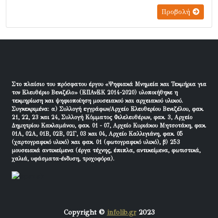
Προβολή
Στο πλαίσιο του πρόσφατου έργου «Ψηφιακά Μνημεία και Τεκμήρια για
τον Ελευθέριο Βενιζέλο» (ΕΠΑνΕΚ 2014-2020) υλοποιήθηκε η
τεκμηρίωση και ψηφιοποίηση μουσειακού και αρχειακού υλικού.
Συγκεκριμένα: α) Συλλογή εγγράφων/Αρχείο Ελευθερίου Βενιζέλου, φακ.
21, 22, 23 και 24, Συλλογή Κόμματος Φιλελευθέρων, φακ. 3, Αρχείο
Δημητρίου Κακλαμάνου, φακ. 01 - 07, Αρχείο Κυριάκου Μητσοτάκη, φακ.
01Α, 02Α, 01Β, 02Β, 02Γ, 03 και 04, Αρχείο Καλλιγιάνη, φακ. 05
(χαρτογραφικό υλικό) και φακ. 01 (φωτογραφικό υλικό), β) 253
μουσειακά αντικείμενα (έργα τέχνης, έπιπλα, αντικείμενα, φωτιστικά,
χαλιά, υφάσματα-ένδυση, τροχοφόρα).
Copyright ©
infolib.gr
2023