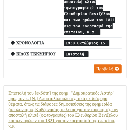
αποστολή κλισέ
(φωτογραφίες) του
Ελευθερίου Βενιζέλου
και των ηρώων του 1821
για τον εοερτασμό της
επετείου, κ.α.
ΧΡΟΝΟΛΟΓΙΑ
1930 Οκτώβριος 15
ΕΙΔΟΣ ΤΕΚΜΗΡΙΟΥ
Επιστολή
Προβολή
Επιστολή του [εκδότη] της εφημ. "Δημοκρατικός Αστήρ"
προς τον κ. [Ν.] Αποστολόπουλο σχετικά με διάφορα
θέματα, όπως τις διάφορες δημοσιεύσεις της εφημερίδα
(απολογισμός Κυβέρνησης, μελέτης για τον τουρισμό), την
αποστολή κλισέ (φωτογραφίες) του Ελευθερίου Βενιζέλου
και των ηρώων του 1821 για τον εοερτασμό της επετείου,
κ.α.