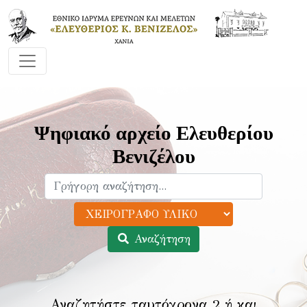
Ψηφιακό αρχείο Ελευθερίου
Βενιζέλου
Αναζήτηση
Αναζητήστε ταυτόχρονα 2 ή και