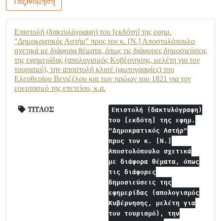
Ταξινόμηση
Επιστολή (δακτυλόγραφη) του [εκδότη] της εφημ.
"Δημοκρατικός Αστήρ" προς τον κ. [Ν.] Αποστολόπουλο
σχετικά με διάφορα θέματα, όπως τις διάφορες δημοσιεύσεις
της εφημερίδας (απολογισμός Κυβέρνησης, μελέτη για τον
τουρισμό), την αποστολή κλισέ (φωτογραφίες) του
Ελευθερίου Βενιζέλου και των ηρώων του 1821 για τον
εοερτασμό της επετείου, κ.α.
ΤΙΤΛΟΣ
Επιστολή (δακτυλόγραφη)
του [εκδότη] της εφημ.
"Δημοκρατικός Αστήρ"
προς τον κ. [Ν.]
Αποστολόπουλο σχετικά
με διάφορα θέματα, όπως
τις διάφορες
δημοσιεύσεις της
εφημερίδας (απολογισμός
Κυβέρνησης, μελέτη για
τον τουρισμό), την