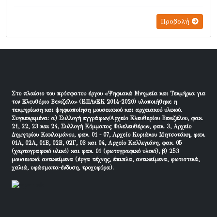
Προβολή
Στο πλαίσιο του πρόσφατου έργου «Ψηφιακά Μνημεία και Τεκμήρια για
τον Ελευθέριο Βενιζέλο» (ΕΠΑνΕΚ 2014-2020) υλοποιήθηκε η
τεκμηρίωση και ψηφιοποίηση μουσειακού και αρχειακού υλικού.
Συγκεκριμένα: α) Συλλογή εγγράφων/Αρχείο Ελευθερίου Βενιζέλου, φακ.
21, 22, 23 και 24, Συλλογή Κόμματος Φιλελευθέρων, φακ. 3, Αρχείο
Δημητρίου Κακλαμάνου, φακ. 01 - 07, Αρχείο Κυριάκου Μητσοτάκη, φακ.
01Α, 02Α, 01Β, 02Β, 02Γ, 03 και 04, Αρχείο Καλλιγιάνη, φακ. 05
(χαρτογραφικό υλικό) και φακ. 01 (φωτογραφικό υλικό), β) 253
μουσειακά αντικείμενα (έργα τέχνης, έπιπλα, αντικείμενα, φωτιστικά,
χαλιά, υφάσματα-ένδυση, τροχοφόρα).