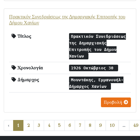
Πρακτικόν Συνεδριάσεως της Δημαρχιακής Επιτροπής του
Δήμου Χανίων
Τίτλος
Πρακτικόν Συνεδριάσεως
της Δημαρχιακής
Επιτροπής του Δήμου
Χανίων
Χρονολογία
1926 Οκτώβριος 30
Δήμαρχος
Μουντάκης, Εμμανουήλ-
Δήμαρχος Χανίων
Προβολή
‹
1
2
3
4
5
6
7
8
9
10
...
49