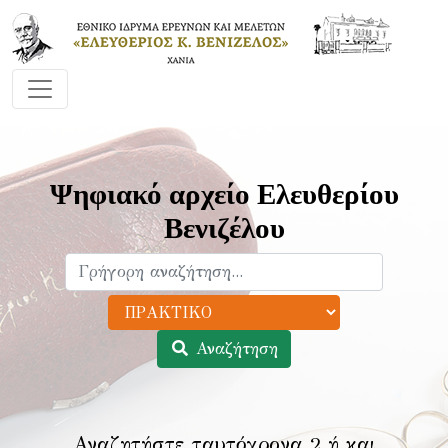
Ψηφιακό αρχείο Ελευθερίου
Βενιζέλου
Αναζήτηση
Αναζητήστε ταυτόχρονα 2 ή και