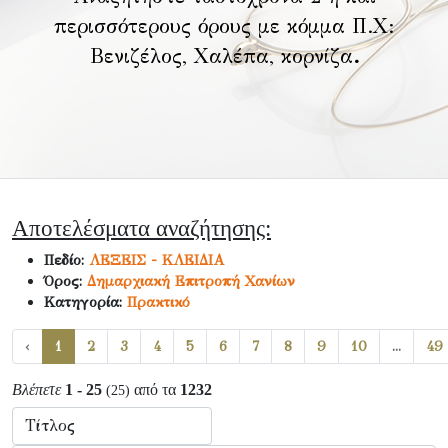
περισσότερους όρους με κόμμα Π.Χ:
Βενιζέλος, Χαλέπα, κορνίζα
.
Αποτελέσματα αναζήτησης:
Πεδίο:
ΛΕΞΕΙΣ - ΚΛΕΙΔΙΑ
Όρος:
Δημαρχιακή Επιτροπή Χανίων
Κατηγορία:
Πρακτικό
‹
1
2
3
4
5
6
7
8
9
10
...
49
Βλέπετε
1 - 25
από τα
1232
(25)