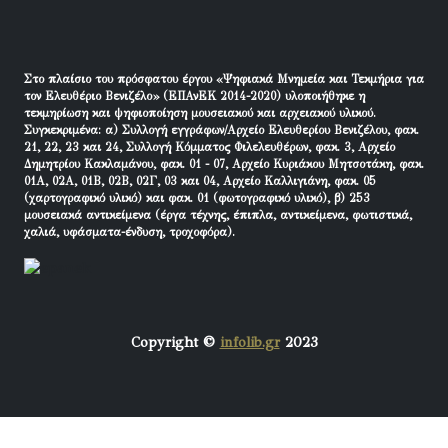
Στο πλαίσιο του πρόσφατου έργου «Ψηφιακά Μνημεία και Τεκμήρια για
τον Ελευθέριο Βενιζέλο» (ΕΠΑνΕΚ 2014-2020) υλοποιήθηκε η
τεκμηρίωση και ψηφιοποίηση μουσειακού και αρχειακού υλικού.
Συγκεκριμένα: α) Συλλογή εγγράφων/Αρχείο Ελευθερίου Βενιζέλου, φακ.
21, 22, 23 και 24, Συλλογή Κόμματος Φιλελευθέρων, φακ. 3, Αρχείο
Δημητρίου Κακλαμάνου, φακ. 01 - 07, Αρχείο Κυριάκου Μητσοτάκη, φακ.
01Α, 02Α, 01Β, 02Β, 02Γ, 03 και 04, Αρχείο Καλλιγιάνη, φακ. 05
(χαρτογραφικό υλικό) και φακ. 01 (φωτογραφικό υλικό), β) 253
μουσειακά αντικείμενα (έργα τέχνης, έπιπλα, αντικείμενα, φωτιστικά,
χαλιά, υφάσματα-ένδυση, τροχοφόρα).
Copyright ©
infolib.gr
2023