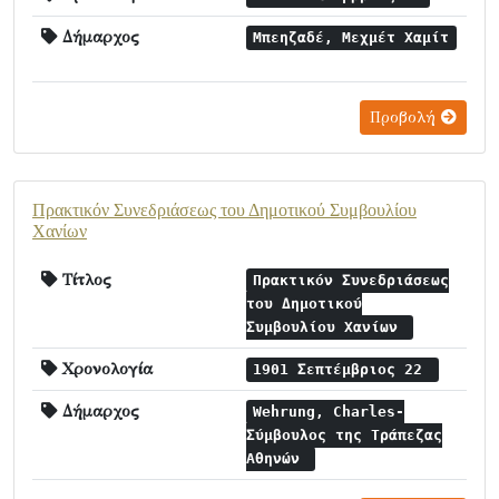
Δήμαρχος
Μπεηζαδέ, Μεχμέτ Χαμίτ
Προβολή
Πρακτικόν Συνεδριάσεως του Δημοτικού Συμβουλίου
Χανίων
Τίτλος
Πρακτικόν Συνεδριάσεως
του Δημοτικού
Συμβουλίου Χανίων
Χρονολογία
1901 Σεπτέμβριος 22
Δήμαρχος
Wehrung, Charles-
Σύμβουλος της Τράπεζας
Αθηνών