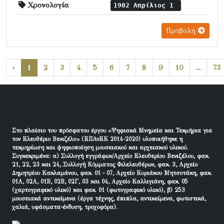
Χρονολογία
1902 Απρίλιος 1
Προβολή
‹
1
2
3
4
5
6
7
8
9
10
...
73
Στο πλαίσιο του πρόσφατου έργου «Ψηφιακά Μνημεία και Τεκμήρια για
τον Ελευθέριο Βενιζέλο» (ΕΠΑνΕΚ 2014-2020) υλοποιήθηκε η
τεκμηρίωση και ψηφιοποίηση μουσειακού και αρχειακού υλικού.
Συγκεκριμένα: α) Συλλογή εγγράφων/Αρχείο Ελευθερίου Βενιζέλου, φακ.
21, 22, 23 και 24, Συλλογή Κόμματος Φιλελευθέρων, φακ. 3, Αρχείο
Δημητρίου Κακλαμάνου, φακ. 01 - 07, Αρχείο Κυριάκου Μητσοτάκη, φακ.
01Α, 02Α, 01Β, 02Β, 02Γ, 03 και 04, Αρχείο Καλλιγιάνη, φακ. 05
(χαρτογραφικό υλικό) και φακ. 01 (φωτογραφικό υλικό), β) 253
μουσειακά αντικείμενα (έργα τέχνης, έπιπλα, αντικείμενα, φωτιστικά,
χαλιά, υφάσματα-ένδυση, τροχοφόρα).