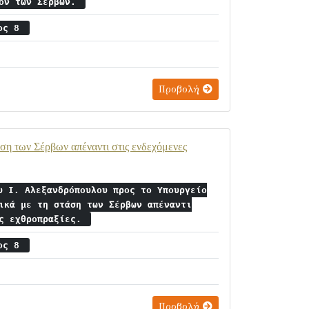
ίον των Σέρβων.
ιος 8
Προβολή
ση των Σέρβων απέναντι στις ενδεχόμενες
υ Ι. Αλεξανδρόπουλου προς το Υπουργείο
ικά με τη στάση των Σέρβων απέναντι
ες εχθροπραξίες.
ιος 8
Προβολή