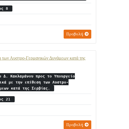
ιος 8
Προβολή
ση των Αυστρο-Γερμανικών Δυνάμεων κατά της
υ Δ. Κακλαμάνου προς το Υπουργείο
ικά με την επίθεση των Αυστρο-
άμεων κατά της Σερβίας.
ιος 21
Προβολή