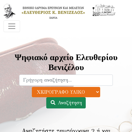
Ψηφιακό αρχείο Ελευθερίου
Βενιζέλου
Αναζήτηση
Αναζητήστε ταυτόχρονα 2 ή και