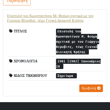
Ταξινόμηση
Επιστολή του Κωνσταντίνου Μ. Φούμη σχετικά με τον
Γεώργιο Βέροβιτς, τέως Γενικό Διοικητή Κρήτης
ΤΙΤΛΟΣ
Επιστολή του
Κωνσταντίνου Μ. Φούμη
σχετικά με τον Γεώργιο
Βέροβιτς, τέως Γενικό
Διοικητή Κρήτης
ΧΡΟΝΟΛΟΓΙΑ
1901 [1902] Ιανουάριος
10
ΕΙΔΟΣ ΤΕΚΜΗΡΙΟΥ
Σημείωμα
Προβολή