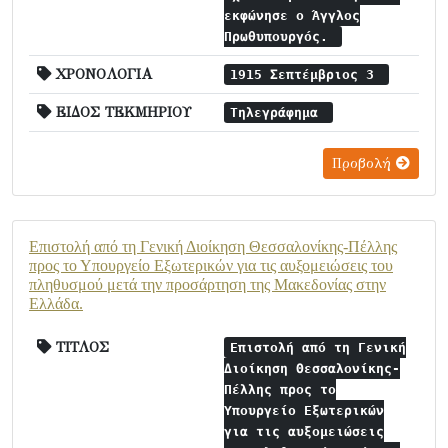
εκφώνησε ο Άγγλος
Πρωθυπουργός.
ΧΡΟΝΟΛΟΓΙΑ
1915 Σεπτέμβριος 3
ΕΙΔΟΣ ΤΕΚΜΗΡΙΟΥ
Τηλεγράφημα
Προβολή
Επιστολή από τη Γενική Διοίκηση Θεσσαλονίκης-Πέλλης
προς το Υπουργείο Εξωτερικών για τις αυξομειώσεις του
πληθυσμού μετά την προσάρτηση της Μακεδονίας στην
Ελλάδα.
ΤΙΤΛΟΣ
Επιστολή από τη Γενική
Διοίκηση Θεσσαλονίκης-
Πέλλης προς το
Υπουργείο Εξωτερικών
για τις αυξομειώσεις