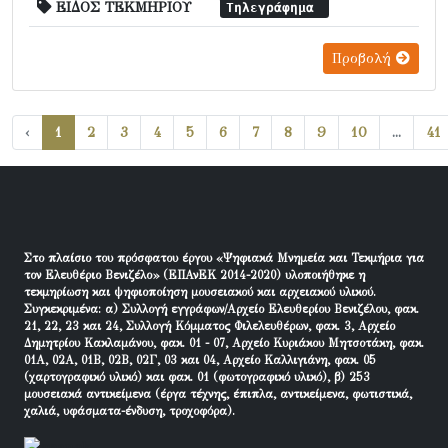
ΕΙΔΟΣ ΤΕΚΜΗΡΙΟΥ
Τηλεγράφημα
Προβολή
‹
1
2
3
4
5
6
7
8
9
10
...
41
Στο πλαίσιο του πρόσφατου έργου «Ψηφιακά Μνημεία και Τεκμήρια για
τον Ελευθέριο Βενιζέλο» (ΕΠΑνΕΚ 2014-2020) υλοποιήθηκε η
τεκμηρίωση και ψηφιοποίηση μουσειακού και αρχειακού υλικού.
Συγκεκριμένα: α) Συλλογή εγγράφων/Αρχείο Ελευθερίου Βενιζέλου, φακ.
21, 22, 23 και 24, Συλλογή Κόμματος Φιλελευθέρων, φακ. 3, Αρχείο
Δημητρίου Κακλαμάνου, φακ. 01 - 07, Αρχείο Κυριάκου Μητσοτάκη, φακ.
01Α, 02Α, 01Β, 02Β, 02Γ, 03 και 04, Αρχείο Καλλιγιάνη, φακ. 05
(χαρτογραφικό υλικό) και φακ. 01 (φωτογραφικό υλικό), β) 253
μουσειακά αντικείμενα (έργα τέχνης, έπιπλα, αντικείμενα, φωτιστικά,
χαλιά, υφάσματα-ένδυση, τροχοφόρα).