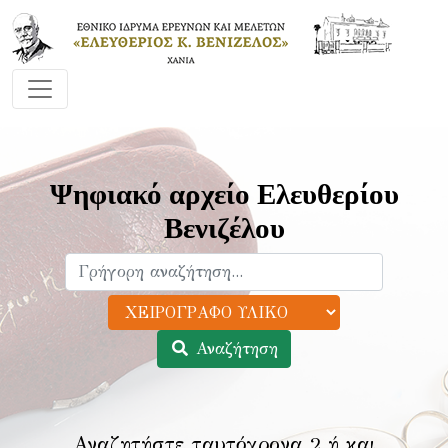
Ψηφιακό αρχείο Ελευθερίου
Βενιζέλου
Αναζήτηση
Αναζητήστε ταυτόχρονα 2 ή και