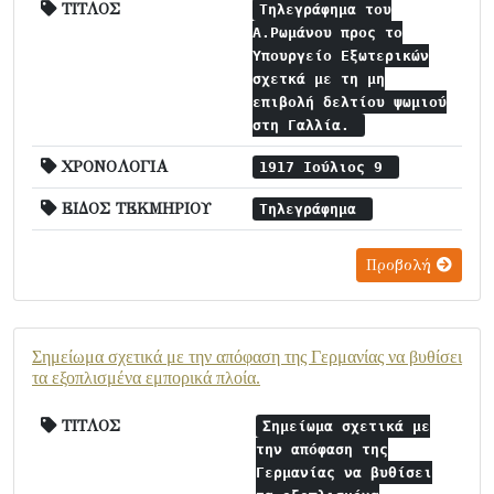
ΤΙΤΛΟΣ
Τηλεγράφημα του
Α.Ρωμάνου προς το
Υπουργείο Εξωτερικών
σχετκά με τη μη
επιβολή δελτίου ψωμιού
στη Γαλλία.
ΧΡΟΝΟΛΟΓΙΑ
1917 Ιούλιος 9
ΕΙΔΟΣ ΤΕΚΜΗΡΙΟΥ
Τηλεγράφημα
Προβολή
Σημείωμα σχετικά με την απόφαση της Γερμανίας να βυθίσει
τα εξοπλισμένα εμπορικά πλοία.
ΤΙΤΛΟΣ
Σημείωμα σχετικά με
την απόφαση της
Γερμανίας να βυθίσει