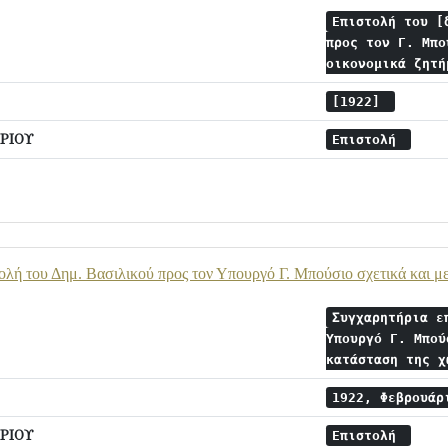
Eπιστολή του [
προς τον Γ. Μπο
οικονομικά ζητ
[1922]
ΡΙΟΥ
Επιστολή
ολή του Δημ. Βασιλικού προς τον Υπουργό Γ. Μπούσιο σχετικά και με
Συγχαρητήρια ε
Υπουργό Γ. Μπού
κατάσταση της 
1922, Φεβρουά
ΡΙΟΥ
Επιστολή