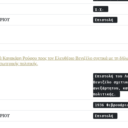
χ.χ.
ΡΙΟΥ
Επιστολή
 Κανακάρη Ρούφου προς τον Ελευθέριο Βενιζέλο σχετικά με τη δήλ
σωτερικής πολιτικής.
Επιστολή του Λ
Βενιζέλο σχετικ
ανεξάρτητου, κα
πολιτικής.
1936 Φεβρουάρ
ΡΙΟΥ
Επιστολή