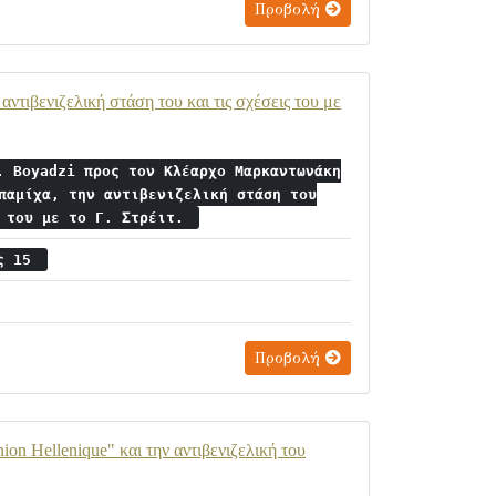
Προβολή
τιβενιζελική στάση του και τις σχέσεις του με
. Boyadzi προς τον Κλέαρχο Μαρκαντωνάκη
παμίχα, την αντιβενιζελική στάση του
ς του με το Γ. Στρέιτ.
ος 15
Προβολή
n Hellenique" και την αντιβενιζελική του