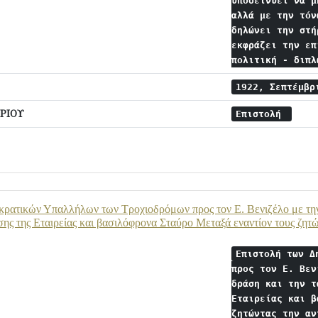
υποδεινύει να μ
αλλά με την τόν
δηλώνει την στή
εκφράζει την επ
πολιτική - διπ
1922, Σεπτέμβ
ΡΙΟΥ
Επιστολή
ρατικών Υπαλλήλων των Τροχιοδρόμων προς τον Ε. Βενιζέλο με την 
σης της Εταιρείας και βασιλόφρονα Σταύρο Μεταξά εναντίον τους ζητώ
Επιστολή των Δ
προς τον Ε. Βεν
δράση και την τ
Εταιρείας και β
ζητώντας την α