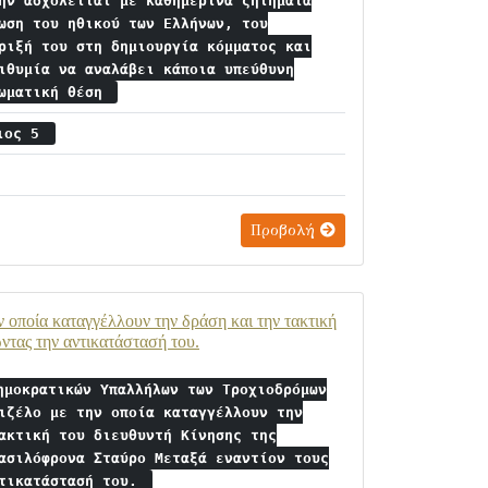
ην ασχολείται με καθημερινά ζητήματα
ωση του ηθικού των Ελλήνων, του
ριξή του στη δημιουργία κόμματος και
ιθυμία να αναλάβει κάποια υπεύθυνη
λωματική θέση
ριος 5
Προβολή
οποία καταγγέλλουν την δράση και την τακτική
ντας την αντικατάστασή του.
ημοκρατικών Υπαλλήλων των Τροχιοδρόμων
ιζέλο με την οποία καταγγέλλουν την
ακτική του διευθυντή Κίνησης της
ασιλόφρονα Σταύρο Μεταξά εναντίον τους
ντικατάστασή του.