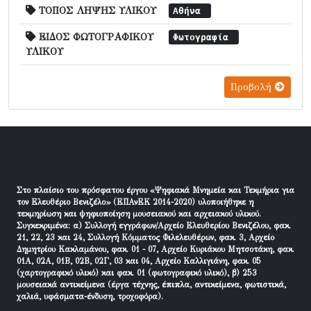
ΤΟΠΟΣ ΛΗΨΗΣ ΥΛΙΚΟΥ
Αθήνα
ΕΙΔΟΣ ΦΩΤΟΓΡΑΦΙΚΟΥ
Φωτογραφία
ΥΛΙΚΟΥ
Προβολή
Στο πλαίσιο του πρόσφατου έργου «Ψηφιακά Μνημεία και Τεκμήρια για
τον Ελευθέριο Βενιζέλο» (ΕΠΑνΕΚ 2014-2020) υλοποιήθηκε η
τεκμηρίωση και ψηφιοποίηση μουσειακού και αρχειακού υλικού.
Συγκεκριμένα: α) Συλλογή εγγράφων/Αρχείο Ελευθερίου Βενιζέλου, φακ.
21, 22, 23 και 24, Συλλογή Κόμματος Φιλελευθέρων, φακ. 3, Αρχείο
Δημητρίου Κακλαμάνου, φακ. 01 - 07, Αρχείο Κυριάκου Μητσοτάκη, φακ.
01Α, 02Α, 01Β, 02Β, 02Γ, 03 και 04, Αρχείο Καλλιγιάνη, φακ. 05
(χαρτογραφικό υλικό) και φακ. 01 (φωτογραφικό υλικό), β) 253
μουσειακά αντικείμενα (έργα τέχνης, έπιπλα, αντικείμενα, φωτιστικά,
χαλιά, υφάσματα-ένδυση, τροχοφόρα).