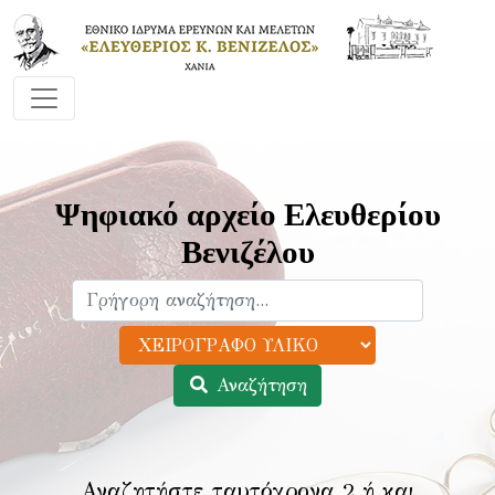
Ψηφιακό αρχείο Ελευθερίου
Βενιζέλου
Αναζήτηση
Αναζητήστε ταυτόχρονα 2 ή και