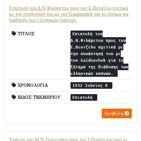
Επιστολή του Δ.Ν.Φιλάρετου προς τον Ε.Βενιζέλο σχετικά
με την συνάντησή του με τον Gaidoushek για το ζήτημα της
διάδοσης των ελληνικών καπνών.
ΤΙΤΛΟΣ
Επιστολή του
Δ.Ν.Φιλάρετου προς τον
Ε.Βενιζέλο σχετικά με
την συνάντησή του με
τον Gaidoushek για το
ζήτημα της διάδοσης των
ελληνικών καπνών.
ΧΡΟΝΟΛΟΓΙΑ
1932 Ιούνιος 8
ΕΙΔΟΣ ΤΕΚΜΗΡΙΟΥ
Επιστολή
Προβολή
Έκθεση του Μ.Ν.Παλιεράκη προς τον Ι.Πολίτη σχετικά με