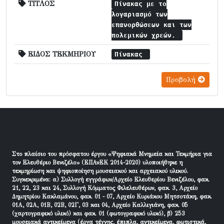
ΤΙΤΛΟΣ
Πίνακας με το
λογαριασμό των
επανορθώσεων και των
πολεμικών χρεών.
ΕΙΔΟΣ ΤΕΚΜΗΡΙΟΥ
Πίνακας
Προβολή
Στο πλαίσιο του πρόσφατου έργου «Ψηφιακά Μνημεία και Τεκμήρια για
τον Ελευθέριο Βενιζέλο» (ΕΠΑνΕΚ 2014-2020) υλοποιήθηκε η
τεκμηρίωση και ψηφιοποίηση μουσειακού και αρχειακού υλικού.
Συγκεκριμένα: α) Συλλογή εγγράφων/Αρχείο Ελευθερίου Βενιζέλου, φακ.
21, 22, 23 και 24, Συλλογή Κόμματος Φιλελευθέρων, φακ. 3, Αρχείο
Δημητρίου Κακλαμάνου, φακ. 01 - 07, Αρχείο Κυριάκου Μητσοτάκη, φακ.
01Α, 02Α, 01Β, 02Β, 02Γ, 03 και 04, Αρχείο Καλλιγιάνη, φακ. 05
(χαρτογραφικό υλικό) και φακ. 01 (φωτογραφικό υλικό), β) 253
μουσειακά αντικείμενα (έργα τέχνης, έπιπλα, αντικείμενα, φωτιστικά,