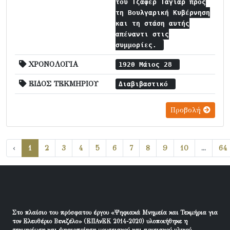
του Τζαφέρ Ταγιάρ προς
τη Βουλγαρική Κυβέρνηση
και τη στάση αυτής
απέναντι στις
συμμορίες.
ΧΡΟΝΟΛΟΓΙΑ
1920 Μάιος 28
ΕΙΔΟΣ ΤΕΚΜΗΡΙΟΥ
Διαβιβαστικό
Προβολή
‹
1
2
3
4
5
6
7
8
9
10
...
64
Στο πλαίσιο του πρόσφατου έργου «Ψηφιακά Μνημεία και Τεκμήρια για
τον Ελευθέριο Βενιζέλο» (ΕΠΑνΕΚ 2014-2020) υλοποιήθηκε η