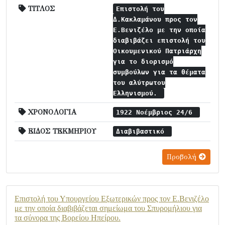
ΤΙΤΛΟΣ
Επιστολή του
Δ.Κακλαμάνου προς τον
Ε.Βενιζέλο με την οποία
διαβιβάζει επιστολή του
Οικουμενικού Πατριάρχη
για το διορισμό
συμβούλων για τα θέματα
του αλύτρωτου
Ελληνισμού.
ΧΡΟΝΟΛΟΓΙΑ
1922 Νοέμβριος 24/6
ΕΙΔΟΣ ΤΕΚΜΗΡΙΟΥ
Διαβιβαστικό
Προβολή
Επιστολή του Υπουργείου Εξωτερικών προς τον Ε.Βενιζέλο
με την οποία διαβιβάζεται σημείωμα του Σπυρομήλιου για
τα σύνορα της Βορείου Ηπείρου.