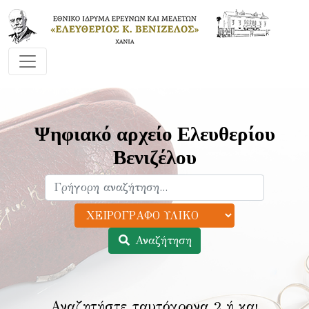
Ψηφιακό αρχείο Ελευθερίου
Βενιζέλου
Αναζήτηση
Αναζητήστε ταυτόχρονα 2 ή και