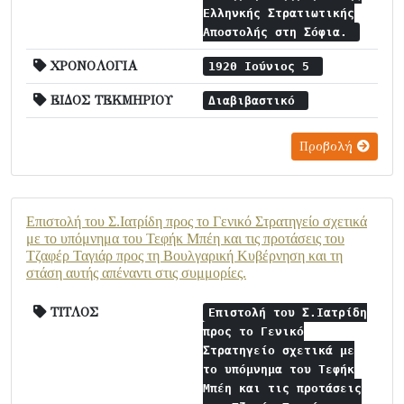
Ελληνκής Στρατιωτικής
Αποστολής στη Σόφια.
ΧΡΟΝΟΛΟΓΙΑ
1920 Ιούνιος 5
ΕΙΔΟΣ ΤΕΚΜΗΡΙΟΥ
Διαβιβαστικό
Προβολή
Επιστολή του Σ.Ιατρίδη προς το Γενικό Στρατηγείο σχετικά
με το υπόμνημα του Τεφήκ Μπέη και τις προτάσεις του
Τζαφέρ Ταγιάρ προς τη Βουλγαρική Κυβέρνηση και τη
στάση αυτής απέναντι στις συμμορίες.
ΤΙΤΛΟΣ
Επιστολή του Σ.Ιατρίδη
προς το Γενικό
Στρατηγείο σχετικά με
το υπόμνημα του Τεφήκ
Μπέη και τις προτάσεις