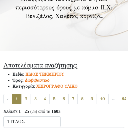
περισσότερους όρους με κόμμα Π.Χ:
Βενιζέλος, Χαλέπα, κορνίζα
.
Αποτελέσματα αναζήτησης:
Πεδίο:
ΕΙΔΟΣ ΤΕΚΜΗΡΙΟΥ
Όρος:
Διαβιβαστικό
Κατηγορία:
ΧΕΙΡΟΓΡΑΦΟ ΥΛΙΚΟ
‹
1
2
3
4
5
6
7
8
9
10
...
64
Βλέπετε
1 - 25
από τα
1603
(25)