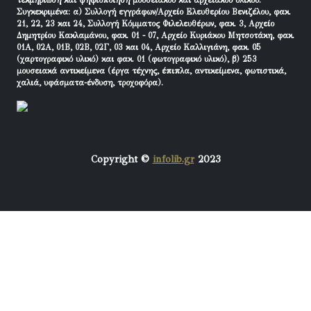
τεκμηρίωση και ψηφιοποίηση μουσειακού και αρχειακού υλικού.
Συγκεκριμένα: α) Συλλογή εγγράφων/Αρχείο Ελευθερίου Βενιζέλου, φακ.
21, 22, 23 και 24, Συλλογή Κόμματος Φιλελευθέρων, φακ. 3, Αρχείο
Δημητρίου Κακλαμάνου, φακ. 01 - 07, Αρχείο Κυριάκου Μητσοτάκη, φακ.
01Α, 02Α, 01Β, 02Β, 02Γ, 03 και 04, Αρχείο Καλλιγιάνη, φακ. 05
(χαρτογραφικό υλικό) και φακ. 01 (φωτογραφικό υλικό), β) 253
μουσειακά αντικείμενα (έργα τέχνης, έπιπλα, αντικείμενα, φωτιστικά,
χαλιά, υφάσματα-ένδυση, τροχοφόρα).
Copyright ©
infolib.gr
2023