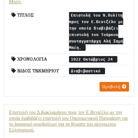
Μπέη.
ΤΙΤΛΟΣ
Επιστολή του Ν.Πολίτη
προς τον Ε.Βενιζέλο με
την οποία διαβιβάζει
επιστολή του Τούρκου
συνταγματάρχη Αλή Σαμή
Μπέη.
ΧΡΟΝΟΛΟΓΙΑ
1922 Οκτώβριος 24
ΕΙΔΟΣ ΤΕΚΜΗΡΙΟΥ
Διαβιβαστικό
Προβολή
Επιστολή του Δ.Κακλαμάνου προς τον Ε.Βενιζέλο με την
οποία διαβιβάζει επιστολή του Οικουμενικού Πατριάρχη για
το διορισμό συμβούλων για τα θέματα του αλύτρωτου
Ελληνισμού.