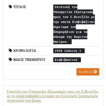
ΤΙΤΛΟΣ
Επιστολή του
Υπουργείου Εξωτερικών
προς τον Ε.Βενιζέλο με
την οποία διαβιβάζεται
σημείωμα του
Σπυρομήλιου για τα
σύνορα της Βορείου
Ηπείρου.
ΧΡΟΝΟΛΟΓΙΑ
1920 Ιούνιος 1
ΕΙΔΟΣ ΤΕΚΜΗΡΙΟΥ
Διαβιβαστικό
Προβολή
Επιστολή του Υπουργείου Εξωτερικών προς τον Ε.Βενιζέλο
με τη οποία διαβιβάζει έγγραφο της Ελληνικής Στρατιωτικής
Αποστολής στη Σόφια.