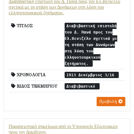
Διαβιβαστική επιστολή του Δ. Πανά προς τον Ελ.Βενιζέλο
σχετικά με τη στάση των Δυνάμεων στη λύση του
ελληνοτουρκικού ζητήματος.
ΤΙΤΛΟΣ
Διαβιβαστική επιστολή
του Δ. Πανά προς τον
Ελ.Βενιζέλο σχετικά με
τη στάση των Δυνάμεων
στη λύση του
ελληνοτουρκικού
ζητήματος.
ΧΡΟΝΟΛΟΓΙΑ
1913 Δεκέμβριος 3/16
ΕΙΔΟΣ ΤΕΚΜΗΡΙΟΥ
Διαβιβαστικό
Προβολή
Παραπεμπτικό σημείωμα από το Υπουργείο Εξωτερικών
προς τον Δαμβέργη.