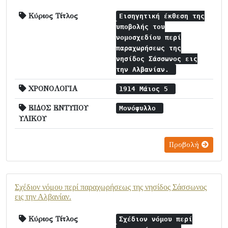
Κύριος Τίτλος
Εισηγητική έκθεση της
υποβολής του
νομοσχεδίου περί
παραχωρήσεως της
νησίδος Σάσσωνος εις
την Αλβανίαν.
ΧΡΟΝΟΛΟΓΙΑ
1914 Μάιος 5
ΕΙΔΟΣ ΕΝΤΥΠΟΥ
Μονόφυλλο
ΥΛΙΚΟΥ
Προβολή
Σχέδιον νόμου περί παραχωρήσεως της νησίδος Σάσσωνος
εις την Αλβανίαν.
Κύριος Τίτλος
Σχέδιον νόμου περί