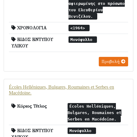
αφιερωμένης στο πρόσωπο
του Ελευθερίου
Βενιζέλου.
ΧΡΟΝΟΛΟΓΙΑ
<1964>
ΕΙΔΟΣ ΕΝΤΥΠΟΥ
Μονόφυλλο
ΥΛΙΚΟΥ
Προβολή
Écoles Helléniques, Bulgares, Roumaines et Serbes en
Macédoine.
Κύριος Τίτλος
Écoles Helléniques,
Bulgares, Roumaines et
Serbes en Macédoine.
ΕΙΔΟΣ ΕΝΤΥΠΟΥ
Μονόφυλλο