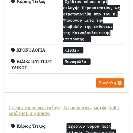
Κύριος Τίτλος
Σχέδιον νόμου περί
εκλογής Γερουσιαστών, ως
ετροποποιήθη υπό του κ.
Υπουργού μετά την
υποβολήν της εκθέσεως
της Κοινοβουλευτικής
Επιτροπής.
ΧΡΟΝΟΛΟΓΙΑ
<1932>
ΕΙΔΟΣ ΕΝΤΥΠΟΥ
Μονόφυλλο
ΥΛΙΚΟΥ
Προβολή
Σχέδιον νόμου περί εκλογής Γερουσιαστών, ως εψηφίσθη
κατά την β συζήτησιν.
Κύριος Τίτλος
Σχέδιον νόμου περί
εκλογής Γερουσιαστών,