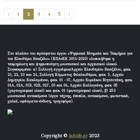
‹
1
2
3
4
5
›
Στο πλαίσιο του πρόσφατου έργου «Ψηφιακά Μνημεία και Τεκμήρια για
τον Ελευθέριο Βενιζέλο» (ΕΠΑνΕΚ 2014-2020) υλοποιήθηκε η
τεκμηρίωση και ψηφιοποίηση μουσειακού και αρχειακού υλικού.
Συγκεκριμένα: α) Συλλογή εγγράφων/Αρχείο Ελευθερίου Βενιζέλου, φακ.
21, 22, 23 και 24, Συλλογή Κόμματος Φιλελευθέρων, φακ. 3, Αρχείο
Δημητρίου Κακλαμάνου, φακ. 01 - 07, Αρχείο Κυριάκου Μητσοτάκη, φακ.
01Α, 02Α, 01Β, 02Β, 02Γ, 03 και 04, Αρχείο Καλλιγιάνη, φακ. 05
(χαρτογραφικό υλικό) και φακ. 01 (φωτογραφικό υλικό), β) 253
μουσειακά αντικείμενα (έργα τέχνης, έπιπλα, αντικείμενα, φωτιστικά,
χαλιά, υφάσματα-ένδυση, τροχοφόρα).
Copyright ©
infolib.gr
2023