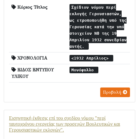
Κύριος Τίτλος
Σχέδιον νόμου περί
εκλογής Γερουσιαστών,
ως ετροποποιήθη υπό της
Γερουσίας κατά την υπό
στοιχείον ΝΘ της 19
Απριλίου 1932 συνεδρίαν
αυτής.
ΧΡΟΝΟΛΟΓΙΑ
<1932 Απρίλιος>
ΕΙΔΟΣ ΕΝΤΥΠΟΥ
Μονόφυλλο
ΥΛΙΚΟΥ
Προβολή
Εισηγητική έκθεσις επί του σχεδίου νόμου "περί
ταυτοχρόνου ενεργείας των προσεχών Βουλευτικών και
Γερουσιαστικών εκλογών".