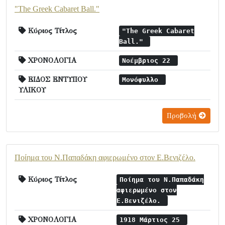
"The Greek Cabaret Ball."
Κύριος Τίτλος
"The Greek Cabaret
Ball."
ΧΡΟΝΟΛΟΓΙΑ
Νοέμβριος 22
ΕΙΔΟΣ ΕΝΤΥΠΟΥ
Μονόφυλλο
ΥΛΙΚΟΥ
Προβολή
Ποίημα του Ν.Παπαδάκη αφιερωμένο στον Ε.Βενιζέλο.
Κύριος Τίτλος
Ποίημα του Ν.Παπαδάκη
αφιερωμένο στον
Ε.Βενιζέλο.
ΧΡΟΝΟΛΟΓΙΑ
1918 Μάρτιος 25