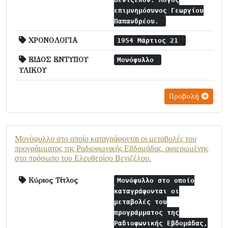
επιμνημόσυνος Γεωργίου
Παπανδρέου.
ΧΡΟΝΟΛΟΓΙΑ
1954 Μάρτιος 21
ΕΙΔΟΣ ΕΝΤΥΠΟΥ
Μονόφυλλο
ΥΛΙΚΟΥ
Προβολή
Μονόφυλλο στο οποίο καταγράφονται οι μεταβολές του
προγράμματος της Ραδιοφωνικής Εβδομάδας, αφιερωμένης
στο πρόσωπο του Ελευθερίου Βενιζέλου.
Κύριος Τίτλος
Μονόφυλλο στο οποίο
καταγράφονται οι
μεταβολές του
προγράμματος της
Ραδιοφωνικής Εβδομάδας,