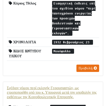
Κύριος Τίτλος
Εισηγητική έκθεσις επί
του σχεδίου νόμου "περί
ταυτοχρόνου ενεργείας
των προσεχών
Βουλευτικών και
Γερουσιαστικών
εκλογών".
ΧΡΟΝΟΛΟΓΙΑ
1932 Φεβρουάριος 23
ΕΙΔΟΣ ΕΝΤΥΠΟΥ
Μονόφυλλο
ΥΛΙΚΟΥ
Προβολή
Σχέδιον νόμου περί εκλογής Γερουσιαστών, ως
ετροποποιήθη υπό του κ. Υπουργού μετά την υποβολήν της
εκθέσεως της Κοινοβουλευτικής Επιτροπής.