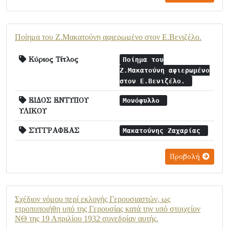
Ποίημα του Ζ.Μακατούνη αφιερωμένο στον Ε.Βενιζέλο.
Κύριος Τίτλος
Ποίημα του
Ζ.Μακατούνη αφιερωμένο
στον Ε.Βενιζέλο.
ΕΙΔΟΣ ΕΝΤΥΠΟΥ
Μονόφυλλο
ΥΛΙΚΟΥ
ΣΥΓΓΡΑΦΕΑΣ
Μακατούνης Ζαχαρίας
Προβολή
Σχέδιον νόμου περί εκλογής Γερουσιαστών, ως
ετροποποιήθη υπό της Γερουσίας κατά την υπό στοιχείον
ΝΘ της 19 Απριλίου 1932 συνεδρίαν αυτής.