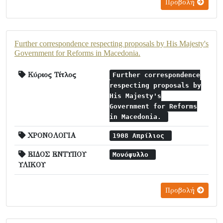
Προβολή
Further correspondence respecting proposals by His Majesty's
Government for Reforms in Macedonia.
Κύριος Τίτλος
Further correspondence
respecting proposals by
His Majesty's
Government for Reforms
in Macedonia.
ΧΡΟΝΟΛΟΓΙΑ
1908 Απρίλιος
ΕΙΔΟΣ ΕΝΤΥΠΟΥ
Μονόφυλλο
ΥΛΙΚΟΥ
Προβολή