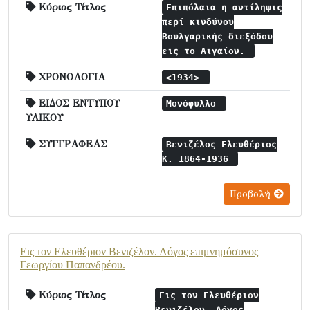
Κύριος Τίτλος
Επιπόλαια η αντίληψις
περί κινδύνου
Βουλγαρικής διεξόδου
εις το Αιγαίον.
ΧΡΟΝΟΛΟΓΙΑ
<1934>
ΕΙΔΟΣ ΕΝΤΥΠΟΥ
Μονόφυλλο
ΥΛΙΚΟΥ
ΣΥΓΓΡΑΦΕΑΣ
Βενιζέλος Ελευθέριος
Κ. 1864-1936
Προβολή
Εις τον Ελευθέριον Βενιζέλον. Λόγος επιμνημόσυνος
Γεωργίου Παπανδρέου.
Κύριος Τίτλος
Εις τον Ελευθέριον
Βενιζέλον. Λόγος