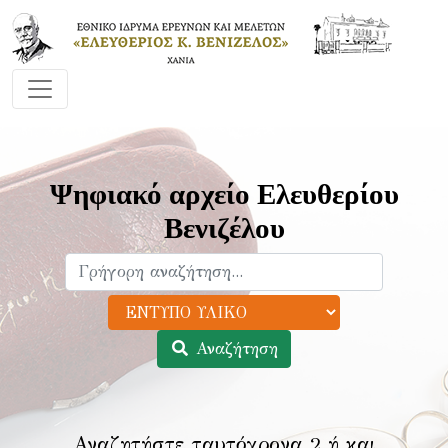
Ψηφιακό αρχείο Ελευθερίου
Βενιζέλου
Αναζήτηση
Αναζητήστε ταυτόχρονα 2 ή και