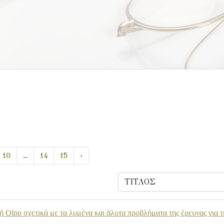
10
...
14
15
›
ή Olpp σχετικά με τα λυμένα και άλυτα προβλήματα της έρευνας για τ