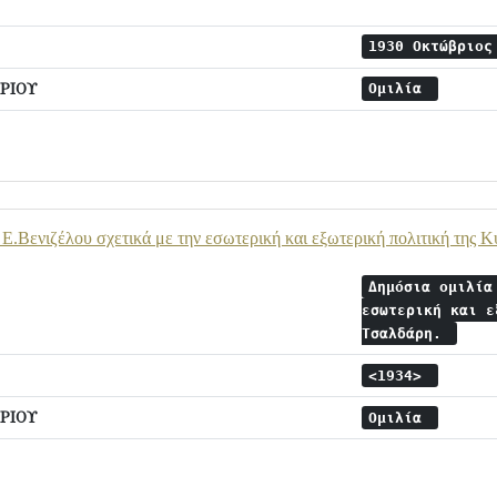
1930 Οκτώβριο
ΡΙΟΥ
Ομιλία
 Ε.Βενιζέλου σχετικά με την εσωτερική και εξωτερική πολιτική της
Δημόσια ομιλία
εσωτερική και ε
Τσαλδάρη.
<1934>
ΡΙΟΥ
Ομιλία