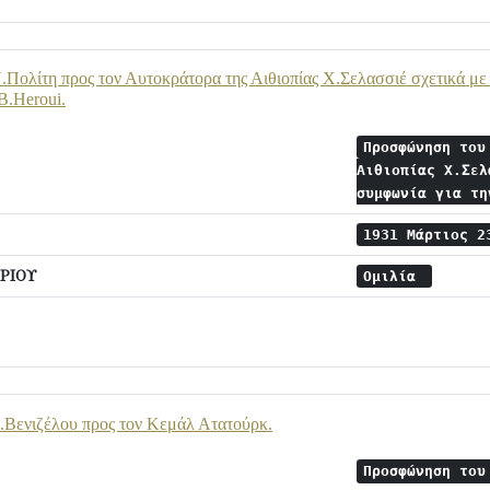
Πολίτη προς τον Αυτοκράτορα της Αιθιοπίας Χ.Σελασσιέ σχετικά με
Β.Heroui.
Προσφώνηση του
Αιθιοπίας Χ.Σελ
συμφωνία για τ
1931 Μάρτιος 
ΡΙΟΥ
Ομιλία
Βενιζέλου προς τον Κεμάλ Ατατούρκ.
Προσφώνηση του