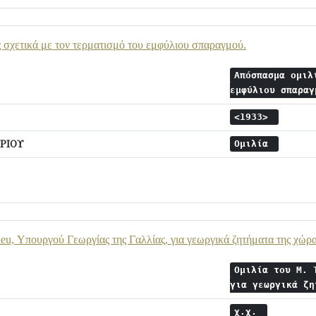
σχετικά με τον τερματισμό του εμφύλιου σπαραγμού.
Απόσπασμα ομιλ
εμφύλιου σπαρα
<1933>
ΡΙΟΥ
Ομιλία
ieu, Υπουργού Γεωργίας της Γαλλίας, για γεωργικά ζητήματα της χώρα
Ομιλία του M. 
για γεωργικά ζ
χ.χ.