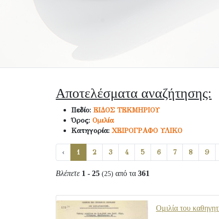
Αποτελέσματα αναζήτησης:
Πεδίο:
ΕΙΔΟΣ ΤΕΚΜΗΡΙΟΥ
Όρος:
Ομιλία
Κατηγορία:
ΧΕΙΡΟΓΡΑΦΟ ΥΛΙΚΟ
‹
1
2
3
4
5
6
7
8
9
Βλέπετε
1 - 25
από τα
361
(25)
Ομιλία του καθηγητ