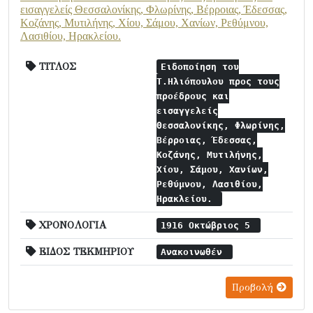
εισαγγελείς Θεσσαλονίκης, Φλωρίνης, Βέρροιας, Έδεσσας,
Κοζάνης, Μυτιλήνης, Χίου, Σάμου, Χανίων, Ρεθύμνου,
Λασιθίου, Ηρακλείου.
ΤΙΤΛΟΣ
Ειδοποίηση του
Τ.Ηλιόπουλου προς τους
προέδρους και
εισαγγελείς
Θεσσαλονίκης, Φλωρίνης,
Βέρροιας, Έδεσσας,
Κοζάνης, Μυτιλήνης,
Χίου, Σάμου, Χανίων,
Ρεθύμνου, Λασιθίου,
Ηρακλείου.
ΧΡΟΝΟΛΟΓΙΑ
1916 Οκτώβριος 5
ΕΙΔΟΣ ΤΕΚΜΗΡΙΟΥ
Ανακοινωθέν
Προβολή