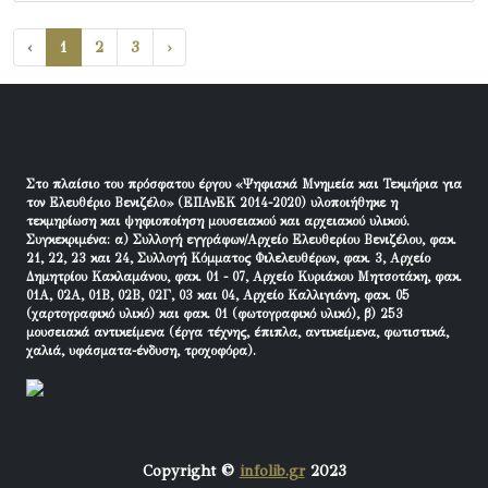
‹
1
2
3
›
Στο πλαίσιο του πρόσφατου έργου «Ψηφιακά Μνημεία και Τεκμήρια για
τον Ελευθέριο Βενιζέλο» (ΕΠΑνΕΚ 2014-2020) υλοποιήθηκε η
τεκμηρίωση και ψηφιοποίηση μουσειακού και αρχειακού υλικού.
Συγκεκριμένα: α) Συλλογή εγγράφων/Αρχείο Ελευθερίου Βενιζέλου, φακ.
21, 22, 23 και 24, Συλλογή Κόμματος Φιλελευθέρων, φακ. 3, Αρχείο
Δημητρίου Κακλαμάνου, φακ. 01 - 07, Αρχείο Κυριάκου Μητσοτάκη, φακ.
01Α, 02Α, 01Β, 02Β, 02Γ, 03 και 04, Αρχείο Καλλιγιάνη, φακ. 05
(χαρτογραφικό υλικό) και φακ. 01 (φωτογραφικό υλικό), β) 253
μουσειακά αντικείμενα (έργα τέχνης, έπιπλα, αντικείμενα, φωτιστικά,
χαλιά, υφάσματα-ένδυση, τροχοφόρα).
Copyright ©
infolib.gr
2023