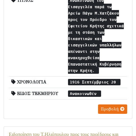
ΤΙΤΛΟΣ
Ανακοίνωση του
Εισαγγελέα παρά τω
Αρείω Πάγω Μ.Χατζάκου
προς τον Πρόεδρο του
Εφετείου Κρήτης σχετικά
με τη στάση των
δικαστικών και
εισαγγελικών υπαλλήλων
απέναντι στην
ανακηρυχθείσα
Επαναστατική Κυβέρνηση
στην Κρήτη.
ΧΡΟΝΟΛΟΓΙΑ
1916 Σεπτέμβριος 20
ΕΙΔΟΣ ΤΕΚΜΗΡΙΟΥ
Ανακοινωθέν
Προβολή
Ειδοποίηση του Τ.Ηλιόπουλου προς τους προέδρους και