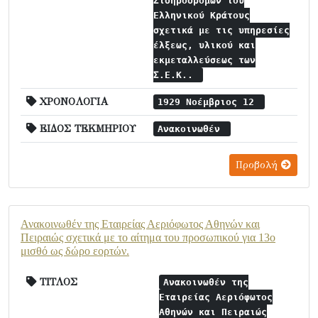
Σιδηροδρόμων του
Ελληνικού Κράτους
σχετικά με τις υπηρεσίες
έλξεως, υλικού και
εκμεταλλεύσεως των
Σ.Ε.Κ..
ΧΡΟΝΟΛΟΓΙΑ
1929 Νοέμβριος 12
ΕΙΔΟΣ ΤΕΚΜΗΡΙΟΥ
Ανακοινωθέν
Προβολή
Ανακοινωθέν της Εταιρείας Αεριόφωτος Αθηνών και
Πειραιώς σχετικά με το αίτημα του προσωπικού για 13ο
μισθό ως δώρο εορτών.
ΤΙΤΛΟΣ
Ανακοινωθέν της
Εταιρείας Αεριόφωτος
Αθηνών και Πειραιώς