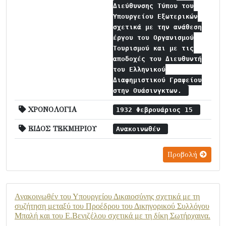
Διεύθυνσης Τύπου του
Υπουργείου Εξωτερικών
σχετικά με την ανάθεση
έργου του Οργανισμού
Τουρισμού και με τις
αποδοχές του Διευθυντή
του Ελληνικού
Διαφημιστικού Γραφείου
στην Ουάσινγκτων.
ΧΡΟΝΟΛΟΓΙΑ
1932 Φεβρουάριος 15
ΕΙΔΟΣ ΤΕΚΜΗΡΙΟΥ
Ανακοινωθέν
Προβολή
Ανακοινωθέν του Υπουργείου Δικαιοσύνης σχετικά με τη
συζήτηση μεταξύ του Προέδρου του Δικηγορικού Συλλόγου
Μπαλή και του Ε.Βενιζέλου σχετικά με τη δίκη Σωτήρχαινα.