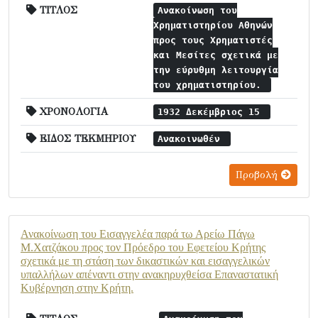
ΤΙΤΛΟΣ
Ανακοίνωση του
Χρηματιστηρίου Αθηνών
προς τους Χρηματιστές
και Μεσίτες σχετικά με
την εύρυθμη λειτουργία
του χρηματιστηρίου.
ΧΡΟΝΟΛΟΓΙΑ
1932 Δεκέμβριος 15
ΕΙΔΟΣ ΤΕΚΜΗΡΙΟΥ
Ανακοινωθέν
Προβολή
Ανακοίνωση του Εισαγγελέα παρά τω Αρείω Πάγω
Μ.Χατζάκου προς τον Πρόεδρο του Εφετείου Κρήτης
σχετικά με τη στάση των δικαστικών και εισαγγελικών
υπαλλήλων απέναντι στην ανακηρυχθείσα Επαναστατική
Κυβέρνηση στην Κρήτη.