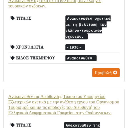
Ανακοινωθέν σχετικά με τη βελτίωση των ελληνο-
τουρκικών σχέσεων.
ΤΙΤΛΟΣ
Ανακοινωθέν σχετικά
με τη βελτίωση των
ελληνο-τουρκικών
σχέσεων.
ΧΡΟΝΟΛΟΓΙΑ
<1930>
ΕΙΔΟΣ ΤΕΚΜΗΡΙΟΥ
Ανακοινωθέν
Προβολή
Ανακοινωθέν της Διεύθυνσης Τύπου του Υπουργείου
Εξωτερικών σχετικά με την ανάθεση έργου του Οργανισμού
Τουρισμού και με τις αποδοχές του Διευθυντή του
Ελληνικού Διαφημιστικού Γραφείου στην Ουάσινγκτων.
ΤΙΤΛΟΣ
Ανακοινωθέν της