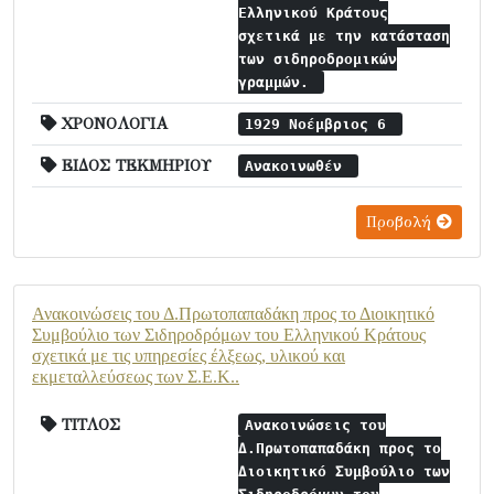
Ελληνικού Κράτους
σχετικά με την κατάσταση
των σιδηροδρομικών
γραμμών.
ΧΡΟΝΟΛΟΓΙΑ
1929 Νοέμβριος 6
ΕΙΔΟΣ ΤΕΚΜΗΡΙΟΥ
Ανακοινωθέν
Προβολή
Ανακοινώσεις του Δ.Πρωτοπαπαδάκη προς το Διοικητικό
Συμβούλιο των Σιδηροδρόμων του Ελληνικού Κράτους
σχετικά με τις υπηρεσίες έλξεως, υλικού και
εκμεταλλεύσεως των Σ.Ε.Κ..
ΤΙΤΛΟΣ
Ανακοινώσεις του
Δ.Πρωτοπαπαδάκη προς το
Διοικητικό Συμβούλιο των